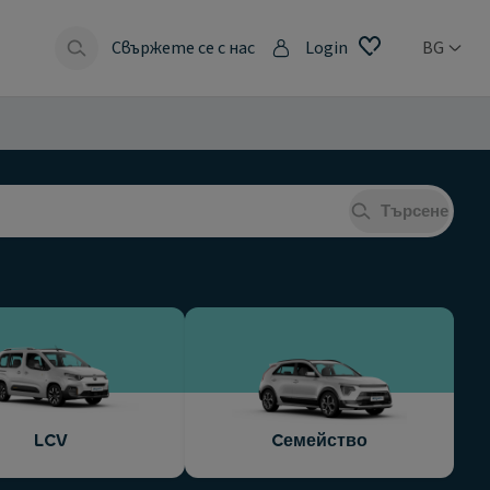
Свържете се с нас
Login
BG
Търсене
LCV
Cемейство