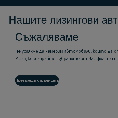
Нашите лизингови ав
Съжаляваме
Не успяхме да намерим автомобили, които да 
Моля, коригирайте избраните от Вас филтри 
Презареди страницата