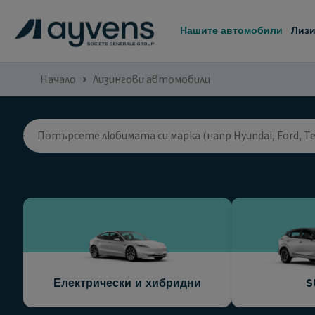
Нашите автомобили
Лизи
Начало
Лизингови автомобили
Електрически и хибридни
S