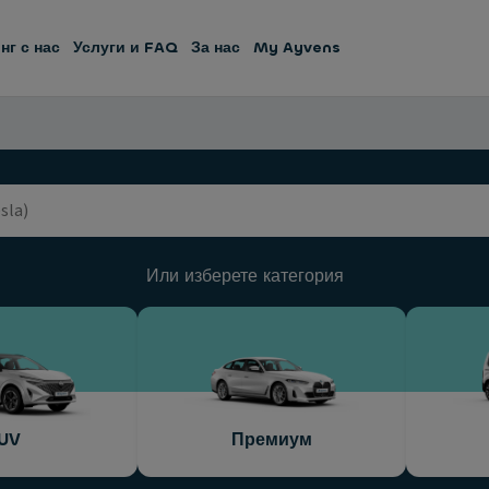
нг с нас
Услуги и FAQ
За нас
My Ayvens
Или изберете категория
UV
Премиум