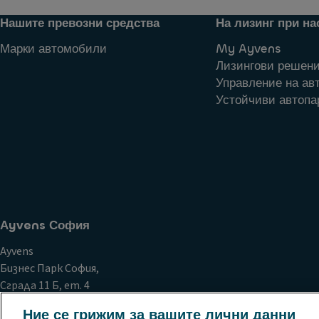
Нашите превозни средства
На лизинг при на
Марки автомобили
My Ayvens
Лизингови решен
Управление на ав
Устойчиви автопа
Аyvens София
Ayvens
Бизнес Парк София,
Сграда 11 Б, ет. 4
1766 София
Ние се грижим за вашите лични данни