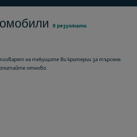
томобили
0 резултати
отговарят на текущите Ви критерии за търсене.
и опитайте отново.