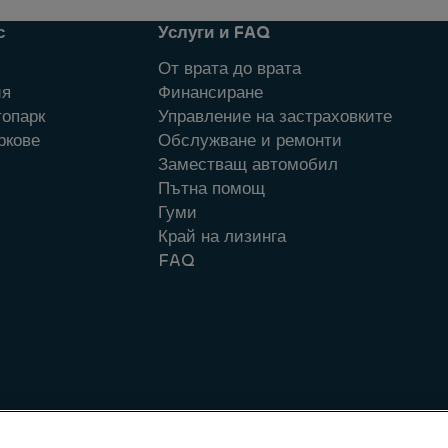
с
Услуги и FAQ
От врата до врата
ия
Финансиране
топарк
Управление на застраховките
ркове
Обслужване и ремонти
Заместващ автомобил
Пътна помощ
Гуми
Край на лизинга
FAQ