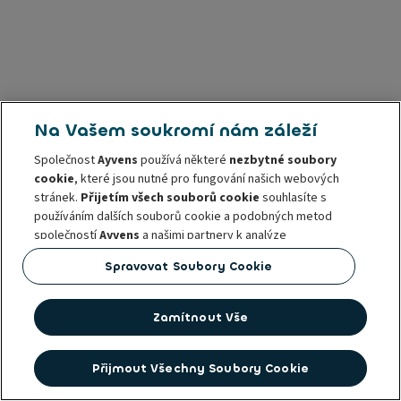
Na Vašem soukromí nám záleží
Společnost
Ayvens
používá některé
nezbytné soubory
cookie
, které jsou nutné pro fungování našich webových
stránek.
Přijetím všech souborů cookie
souhlasíte s
používáním dalších souborů cookie a podobných metod
společností
Ayvens
a našimi partnery k analýze
návštěvnosti stránek a chování na internetu, k nabídce
Spravovat Soubory Cookie
funkcí sociálních médií a k personalizaci obsahu a reklam v
rámci našich webových stránek nebo mimo ně.
Zamítnout Vše
Přijetí
souborů cookie můžete měnit
nebo svůj souhlas
kdykoliv odvolat. Tím není dotčena zákonnost používání
těchto souborů cookie před odvoláním takového
Přijmout Všechny Soubory Cookie
souhlasu. Další informace naleznete v našich
zásadách