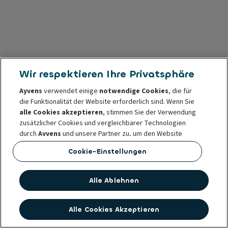
Wir respektieren Ihre Privatsphäre
Ayvens
verwendet einige
notwendige Cookies
, die für
die Funktionalität der Website erforderlich sind. Wenn Sie
alle Cookies akzeptieren
, stimmen Sie der Verwendung
zusätzlicher Cookies und vergleichbarer Technologien
durch
Ayvens
und unsere Partner zu, um den Website
Traffic und das Nutzungsverhalten zu analysieren, Social
Cookie-Einstellungen
Media Funktionen bereitzustellen sowie Inhalte und
Werbung auf unserer und anderen Websites zu
personalisieren.
Alle Ablehnen
Sie können Ihre
Cookie-Einstellungen
jederzeit ändern
oder Ihre Zustimmung widerrufen. Das hat keinen Einfluss
Alle Cookies Akzeptieren
auf die Rechtmäßigkeit der Verwendung dieser Cookies