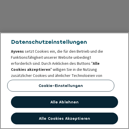
Datenschutzeinstellungen
Ayvens
setzt Cookies ein, die für den Betrieb und die
Funktionsfähigkeit unserer Website unbedingt
erforderlich sind. Durch Anklicken des Buttons "
Alle
Cookies akzeptieren
" willigen Sie in die Nutzung
zusätzlicher Cookies und ähnlicher Technologien von
Ayvens
und unseren Partnern ein, die den online
Cookie-Einstellungen
Datenverkehr und Ihr Nutzungsverhalten analysieren
sowie Social Media Funktionen und personalisierte Inhalte
und Werbung auf und außerhalb unserer Website
Alle Ablehnen
bereitstellen.
In den
Cookie Einstellungen
können Sie Ihre Einwilligung
Alle Cookies Akzeptieren
in die Nutzung dieser Cookies und Technologien jederzeit