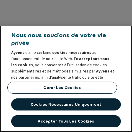
Nous nous soucions de votre vie
privée
Ayvens
utilise certains
cookies nécessaires
au
fonctionnement de notre site Web. En
acceptant tous
les cookies
, vous consentez à l’utilisation de cookies
supplémentaires et de méthodes similaires par
Ayvens
et
nos partenaires, afin d'analyser le trafic du site et le
comportement en ligne, d'offrir des fonctionnalités
Gérer Les Cookies
relatives aux réseaux sociaux et de personnaliser le
contenu et les publicités sur/en dehors de notre site Web.
Cookies Nécessaires Uniquement
Vous pouvez
gérer les cookies
ou retirer votre
consentement à tout moment. Ceci ne porte pas atteinte
à la légalité de leur utilisation jusqu’à la révocation. Pour
Accepter Tous Les Cookies
plus d’informations, consultez notre
politique en