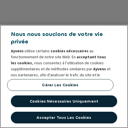
Nous nous soucions de votre vie
privée
Ayvens
utilise certains
cookies nécessaires
au
fonctionnement de notre site Web. En
acceptant tous
les cookies
, vous consentez à l’utilisation de cookies
supplémentaires et de méthodes similaires par
Ayvens
et
nos partenaires, afin d'analyser le trafic du site et le
comportement en ligne, d'offrir des fonctionnalités
Gérer Les Cookies
relatives aux réseaux sociaux et de personnaliser le
contenu et les publicités sur/en dehors de notre site Web.
Cookies Nécessaires Uniquement
Vous pouvez
gérer les cookies
ou retirer votre
consentement à tout moment. Ceci ne porte pas atteinte
à la légalité de leur utilisation jusqu’à la révocation. Pour
Accepter Tous Les Cookies
plus d’informations, consultez notre
politique en