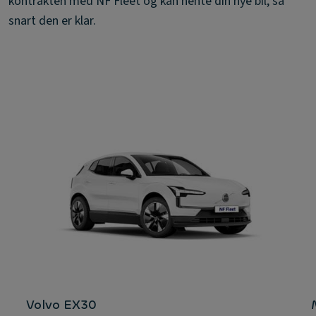
kontrakten med NF Fleet og kan hente din nye bil, så
snart den er klar.
Volvo EX30