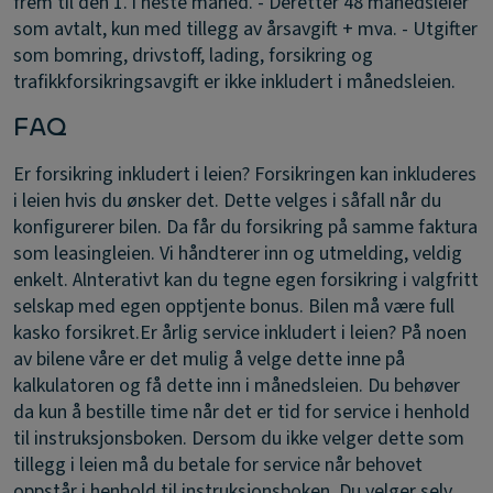
frem til den 1. i neste måned. - Deretter 48 månedsleier
som avtalt, kun med tillegg av årsavgift + mva. - Utgifter
som bomring, drivstoff, lading, forsikring og
trafikkforsikringsavgift er ikke inkludert i månedsleien.
FAQ
Er forsikring inkludert i leien?
Forsikringen kan inkluderes
i leien hvis du ønsker det. Dette velges i såfall når du
konfigurerer bilen. Da får du forsikring på samme faktura
som leasingleien. Vi håndterer inn og utmelding, veldig
enkelt. Alnterativt kan du tegne egen forsikring i valgfritt
selskap med egen opptjente bonus. Bilen må være full
kasko forsikret.
Er årlig service inkludert i leien?
På noen
av bilene våre er det mulig å velge dette inne på
kalkulatoren og få dette inn i månedsleien. Du behøver
da kun å bestille time når det er tid for service i henhold
til instruksjonsboken. Dersom du ikke velger dette som
tillegg i leien må du betale for service når behovet
oppstår i henhold til instruksjonsboken. Du velger selv