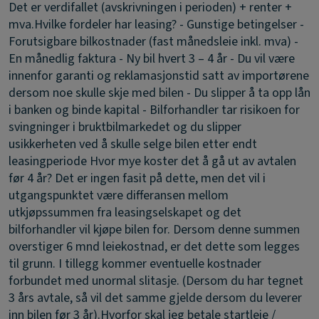
Det er verdifallet (avskrivningen i perioden) + renter +
mva.
Hvilke fordeler har leasing?
- Gunstige betingelser -
Forutsigbare bilkostnader (fast månedsleie inkl. mva) -
En månedlig faktura - Ny bil hvert 3 – 4 år - Du vil være
innenfor garanti og reklamasjonstid satt av importørene
dersom noe skulle skje med bilen - Du slipper å ta opp lån
i banken og binde kapital - Bilforhandler tar risikoen for
svingninger i bruktbilmarkedet og du slipper
usikkerheten ved å skulle selge bilen etter endt
leasingperiode
Hvor mye koster det å gå ut av avtalen
før 4 år?
Det er ingen fasit på dette, men det vil i
utgangspunktet være differansen mellom
utkjøpssummen fra leasingselskapet og det
bilforhandler vil kjøpe bilen for. Dersom denne summen
overstiger 6 mnd leiekostnad, er det dette som legges
til grunn. I tillegg kommer eventuelle kostnader
forbundet med unormal slitasje. (Dersom du har tegnet
3 års avtale, så vil det samme gjelde dersom du leverer
inn bilen før 3 år).
Hvorfor skal jeg betale startleie /