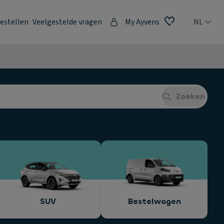
estellen
Veelgestelde vragen
My Ayvens
NL
Zoeken
SUV
Bestelwagen