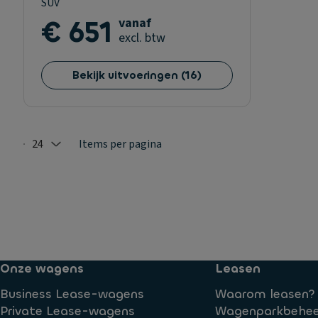
SUV
€ 651
vanaf
excl. btw
Bekijk uitvoeringen
(
16
)
24
Items per pagina
Selected: 24
Onze wagens
Leasen
Business Lease-wagens
Waarom leasen?
Private Lease-wagens
Wagenparkbehee