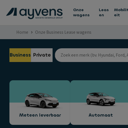
Onze
Leas
Mobili
wagens
en
eit
Home
Onze Business Lease wagens
Business
Private
Meteen leverbaar
Automaat