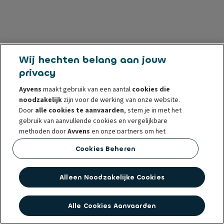
Wij hechten belang aan jouw
privacy
Ayvens
maakt gebruik van een aantal
cookies die
noodzakelijk
zijn voor de werking van onze website.
Door
alle cookies te aanvaarden
, stem je in met het
gebruik van aanvullende cookies en vergelijkbare
methoden door
Ayvens
en onze partners om het
webverkeer en het onlinegedrag te analyseren, om
Cookies Beheren
functies voor sociale media aan te bieden en om inhoud
en advertenties op/buiten onze website te
personaliseren.
Alleen Noodzakelijke Cookies
Je kunt op elk moment
cookies beheren
of je
toestemming intrekken. Dit heeft geen invloed op de
Alle Cookies Aanvaarden
rechtmatigheid van het gebruik van deze cookies