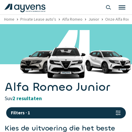
Home
Private Lease auto's
Alfa Romeo
Junior
Onze Alfa Rome
Alfa Romeo Junior
suv
2 resultaten
Filters
·
1
Kies de uitvoering die het beste