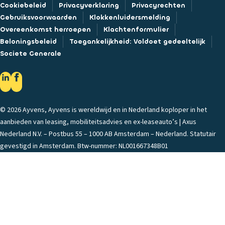
Cookiebeleid
Privacyverklaring
Privacyrechten
Gebruiksvoorwaarden
Klokkenluidersmelding
Overeenkomst herroepen
Klachtenformulier
Beloningsbeleid
Toegankelijkheid: Voldoet gedeeltelijk
Societe Generale
© 2026 Ayvens, Ayvens is wereldwijd en in Nederland koploper in het
aanbieden van leasing, mobiliteitsadvies en ex-leaseauto’s | Axus
Nederland N.V. – Postbus 55 – 1000 AB Amsterdam – Nederland. Statutair
gevestigd in Amsterdam. Btw-nummer: NL001667348B01