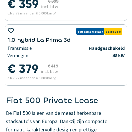
€ 359
€ 399
incl. btw
o.b.v. 72 maanden & 5.000 km p/j
Zelf samenstellen
Beste Deal
1.0 hybrid La Prima 3d
Transmissie
Handgeschakeld
Vermogen
48 kW
€ 379
€ 419
incl. btw
o.b.v. 72 maanden & 5.000 km p/j
Fiat 500 Private Lease
De Fiat 500 is een van de meest herkenbare
stadsauto's van Europa. Dankzij zijn compacte
formaat, karaktervolle design en prettige