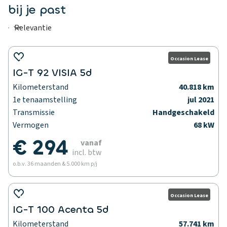
bij je past
Occasion Lease
IG-T 92 VISIA 5d
Kilometerstand
40.818 km
1e tenaamstelling
jul 2021
Transmissie
Handgeschakeld
Vermogen
68 kW
€ 294
vanaf
incl. btw
o.b.v. 36 maanden & 5.000 km p/j
Occasion Lease
IG-T 100 Acenta 5d
Kilometerstand
57.741 km