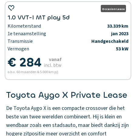
Occasion Lease
1.0 VVT-I MT play 5d
Kilometerstand
33.339 km
1e tenaamstelling
jan 2023
Transmissie
Handgeschakeld
Vermogen
53 kW
€ 284
vanaf
incl. btw
o.b.v. 60 maanden & 5.000 km p/j
Toyota Aygo X Private Lease
De Toyota Aygo X is een compacte crossover die het
beste van twee werelden combineert. Hij is klein en
wendbaar zoals een stadsauto, maar biedt dankzij zijn
hogere zitpositie meer overzicht en comfort