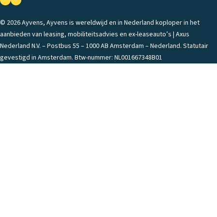
© 2026 Ayvens, Ayvens is wereldwijd en in Nederland koploper in het
aanbieden van leasing, mobiliteitsadvies en ex-leaseauto’s | Axus
Nederland N.V. – Postbus 55 – 1000 AB Amsterdam – Nederland. Statutair
gevestigd in Amsterdam. Btw-nummer: NL001667348B01