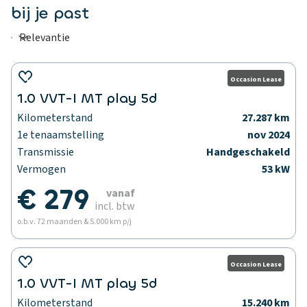
bij je past
Occasion Lease
1.0 VVT-I MT play 5d
Kilometerstand
27.287 km
1e tenaamstelling
nov 2024
Transmissie
Handgeschakeld
Vermogen
53 kW
€ 279
vanaf
incl. btw
o.b.v. 72 maanden & 5.000 km p/j
Occasion Lease
1.0 VVT-I MT play 5d
Kilometerstand
15.240 km