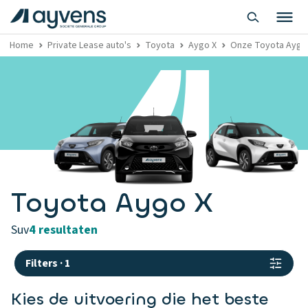
Home
Private Lease auto's
Toyota
Aygo X
Onze Toyota Aygo X
Toyota Aygo X
suv
4 resultaten
Filters
·
1
Kies de uitvoering die het beste