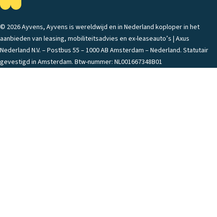
© 2026 Ayvens, Ayvens is wereldwijd en in Nederland koploper in het
aanbieden van leasing, mobiliteitsadvies en ex-leaseauto’s | Axus
Nederland N.V. – Postbus 55 – 1000 AB Amsterdam – Nederland. Statutair
gevestigd in Amsterdam. Btw-nummer: NL001667348B01