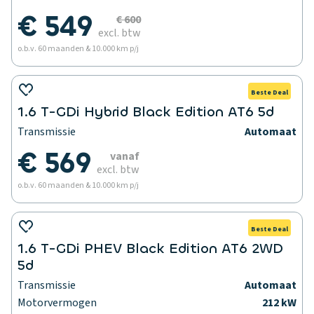
€ 549
€ 600
excl. btw
o.b.v. 60 maanden & 10.000 km p/j
Beste Deal
1.6 T-GDi Hybrid Black Edition AT6 5d
Transmissie
Automaat
€ 569
vanaf
excl. btw
o.b.v. 60 maanden & 10.000 km p/j
Beste Deal
1.6 T-GDi PHEV Black Edition AT6 2WD
5d
Transmissie
Automaat
Motorvermogen
212 kW