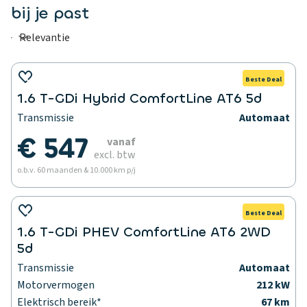
bij je past
Beste Deal
1.6 T-GDi Hybrid ComfortLine AT6 5d
Transmissie
Automaat
€ 547
vanaf
excl. btw
o.b.v. 60 maanden & 10.000 km p/j
Beste Deal
1.6 T-GDi PHEV ComfortLine AT6 2WD
5d
Transmissie
Automaat
Motorvermogen
212 kW
Elektrisch bereik*
67 km