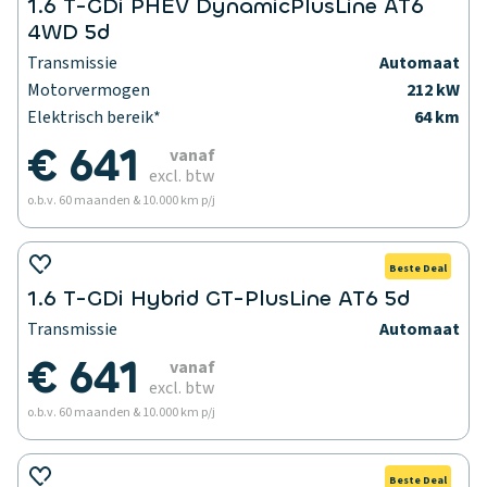
1.6 T-GDi PHEV DynamicPlusLine AT6
4WD 5d
Transmissie
Automaat
Motorvermogen
212 kW
Elektrisch bereik*
64 km
€ 641
vanaf
excl. btw
o.b.v. 60 maanden & 10.000 km p/j
Beste Deal
1.6 T-GDi Hybrid GT-PlusLine AT6 5d
Transmissie
Automaat
€ 641
vanaf
excl. btw
o.b.v. 60 maanden & 10.000 km p/j
Beste Deal