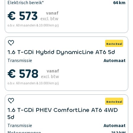
Elektrisch bereik*
64 km
€ 573
vanaf
excl. btw
o.b.v. 60 maanden & 10.000 km p/j
Beste Deal
1.6 T-GDi Hybrid DynamicLine AT6 5d
Transmissie
Automaat
€ 578
vanaf
excl. btw
o.b.v. 60 maanden & 10.000 km p/j
Beste Deal
1.6 T-GDi PHEV ComfortLine AT6 4WD
5d
Transmissie
Automaat