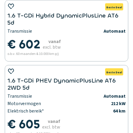
Beste Deal
1.6 T-GDi Hybrid DynamicPlusLine AT6
5d
Transmissie
Automaat
€ 602
vanaf
excl. btw
o.b.v. 60 maanden & 10.000 km p/j
Beste Deal
1.6 T-GDi PHEV DynamicPlusLine AT6
2WD 5d
Transmissie
Automaat
Motorvermogen
212 kW
Elektrisch bereik*
64 km
€ 605
vanaf
excl. btw