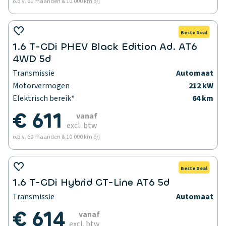
o.b.v. 60 maanden & 10.000 km p/j
Beste Deal
1.6 T-GDi PHEV Black Edition Ad. AT6
4WD 5d
Transmissie
Automaat
Motorvermogen
212 kW
Elektrisch bereik*
64 km
€ 611
vanaf
excl. btw
o.b.v. 60 maanden & 10.000 km p/j
Beste Deal
1.6 T-GDi Hybrid GT-Line AT6 5d
Transmissie
Automaat
€ 614
vanaf
excl. btw