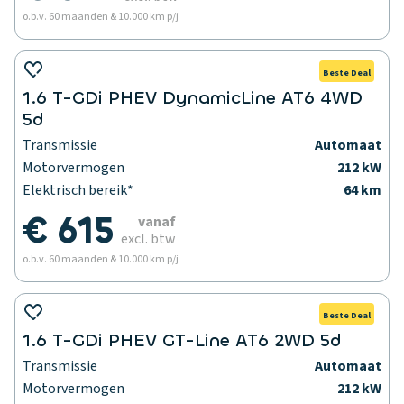
o.b.v. 60 maanden & 10.000 km p/j
Beste Deal
1.6 T-GDi PHEV DynamicLine AT6 4WD
5d
Transmissie
Automaat
Motorvermogen
212 kW
Elektrisch bereik*
64 km
€ 615
vanaf
excl. btw
o.b.v. 60 maanden & 10.000 km p/j
Beste Deal
1.6 T-GDi PHEV GT-Line AT6 2WD 5d
Transmissie
Automaat
Motorvermogen
212 kW