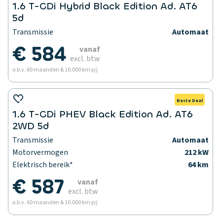
1.6 T-GDi Hybrid Black Edition Ad. AT6
5d
Transmissie
Automaat
€ 584
vanaf
excl. btw
o.b.v. 60 maanden & 10.000 km p/j
Beste Deal
1.6 T-GDi PHEV Black Edition Ad. AT6
2WD 5d
Transmissie
Automaat
Motorvermogen
212 kW
Elektrisch bereik*
64 km
€ 587
vanaf
excl. btw
o.b.v. 60 maanden & 10.000 km p/j