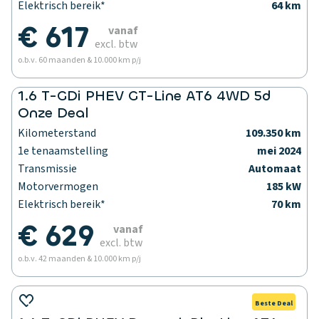
Elektrisch bereik*
64 km
€ 617
vanaf
excl. btw
o.b.v. 60 maanden & 10.000 km p/j
1.6 T-GDi PHEV GT-Line AT6 4WD 5d
Onze Deal
Kilometerstand
109.350 km
1e tenaamstelling
mei 2024
Transmissie
Automaat
Motorvermogen
185 kW
Elektrisch bereik*
70 km
€ 629
vanaf
excl. btw
o.b.v. 42 maanden & 10.000 km p/j
Beste Deal