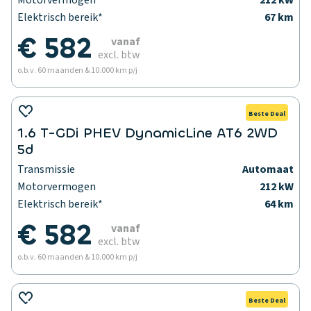
Motorvermogen
212 kW
Elektrisch bereik*
67 km
€ 582
vanaf
excl. btw
o.b.v. 60 maanden & 10.000 km p/j
Beste Deal
1.6 T-GDi PHEV DynamicLine AT6 2WD
5d
Transmissie
Automaat
Motorvermogen
212 kW
Elektrisch bereik*
64 km
€ 582
vanaf
excl. btw
o.b.v. 60 maanden & 10.000 km p/j
Beste Deal