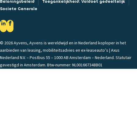
Beloningsbeleid
Toegankelijkheid: Voldoet gedeeltelijk
Societe Generale
© 2026 Ayvens, Ayvens is wereldwijd en in Nederland koploper in het
aanbieden van leasing, mobiliteitsadvies en ex-leaseauto’s | Axus
Nederland N.V. – Postbus 55 – 1000 AB Amsterdam – Nederland. Statutair
gevestigd in Amsterdam. Btw-nummer: NL001667348B01