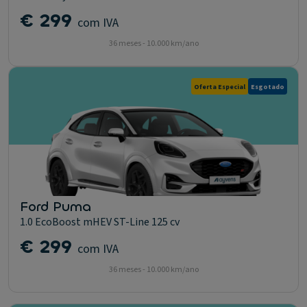
€ 299
com IVA
36 meses - 10.000 km/ano
Oferta Especial
Esgotado
Ford Puma
1.0 EcoBoost mHEV ST-Line 125 cv
€ 299
com IVA
36 meses - 10.000 km/ano