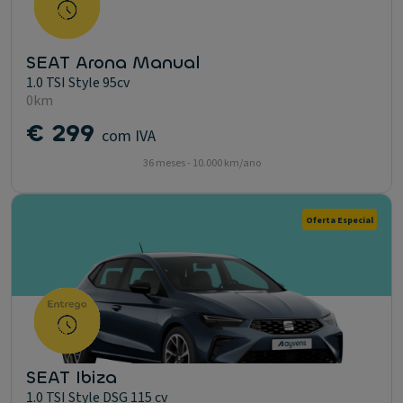
SEAT Arona Manual
1.0 TSI Style 95cv
0km
€ 299
com IVA
36 meses - 10.000 km/ano
Oferta Especial
SEAT Ibiza
1.0 TSI Style DSG 115 cv