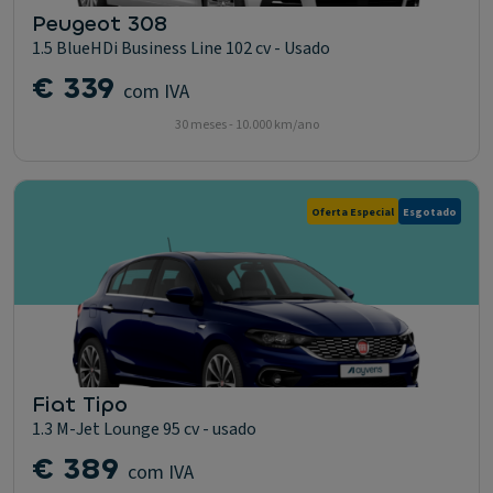
Peugeot 308
1.5 BlueHDi Business Line 102 cv - Usado
€ 339
com IVA
30 meses - 10.000 km/ano
Oferta Especial
Esgotado
Fiat Tipo
1.3 M-Jet Lounge 95 cv - usado
€ 389
com IVA