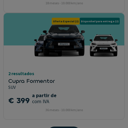
18 meses - 10.000 km/ano
Oferta Especial
(2)
Disponível para entrega
(2)
2 resultados
Cupra Formentor
SUV
a partir de
€ 399
com IVA
36 meses - 10.000 km/ano