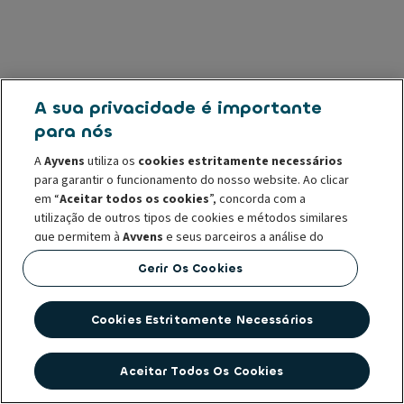
A sua privacidade é importante
para nós
A
Ayvens
utiliza os
cookies estritamente necessários
para garantir o funcionamento do nosso website. Ao clicar
em “
Aceitar todos os cookies
”, concorda com a
utilização de outros tipos de cookies e métodos similares
que permitem à
Ayvens
e seus parceiros a análise do
tráfego do site e o seu comportamento online,
Gerir Os Cookies
disponibilização de funcionalidades nas redes sociais e
personalização de conteúdos e publicidade dentro e/ou
fora do nosso website.
Cookies Estritamente Necessários
Poderá
gerir os cookies
ou retirar o consentimento a
qualquer momento, sem que isso afete a licitude da
Aceitar Todos Os Cookies
utilização desses cookies no momento anterior à retirada