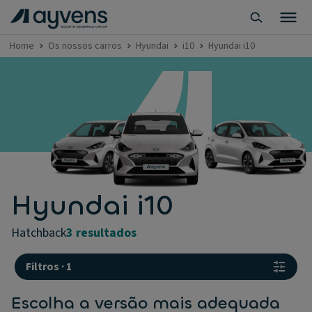
Home
Os nossos carros
Hyundai
i10
Hyundai i10
Hyundai i10
hatchback
3 resultados
Filtros
·
1
Escolha a versão mais adequada