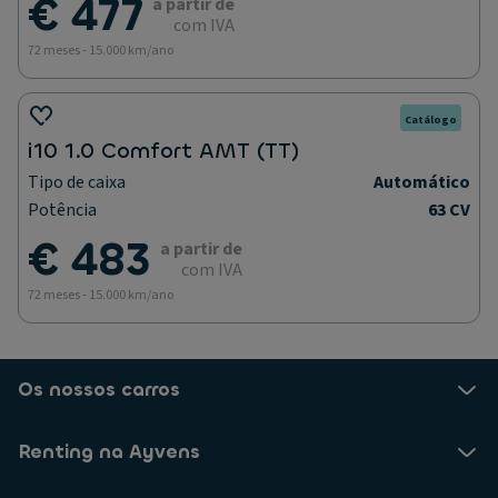
€ 477
a partir de
com IVA
72 meses - 15.000 km/ano
Catálogo
i10 1.0 Comfort AMT (TT)
Tipo de caixa
Automático
Potência
63 CV
€ 483
a partir de
com IVA
72 meses - 15.000 km/ano
Os nossos carros
Renting na Ayvens