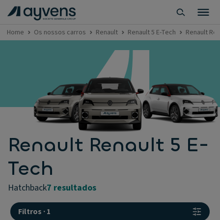
Home
Os nossos carros
Renault
Renault 5 E-Tech
Renault Ren
Renault Renault 5 E-
Tech
hatchback
7 resultados
Filtros
·
1