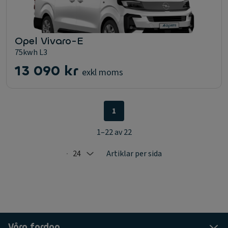
Opel Vivaro-E
75kwh L3
13 090 kr
exkl moms
1
1–22 av 22
24
Artiklar per sida
Selected: 24
Våra fordon