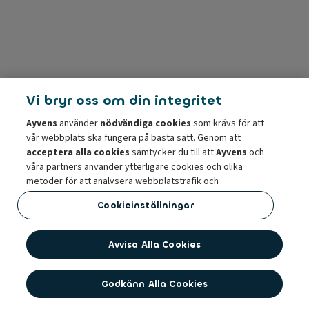
Vi bryr oss om din integritet
Ayvens
använder
nödvändiga cookies
som krävs för att
vår webbplats ska fungera på bästa sätt. Genom att
acceptera alla cookies
samtycker du till att
Ayvens
och
våra partners använder ytterligare cookies och olika
metoder för att analysera webbplatstrafik och
onlinebeteende, erbjuda funktioner för sociala medier och
Cookieinställningar
anpassa innehåll och annonser på och utanför vår
webbplats.
Avvisa Alla Cookies
Du kan
hantera cookies
eller återkalla ditt samtycke när
som helst. Ett återkallande påverkar inte lagligheten av
behandling av cookies innan samtycket återkallades. För
Godkänn Alla Cookies
mer information läs vår
cookiepolicy