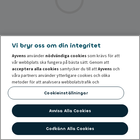
Vi bryr oss om din integritet
Ayvens
använder
nödvändiga cookies
som krävs för att
vår webbplats ska fungera på bästa sätt. Genom att
acceptera alla cookies
samtycker du till att
Ayvens
och
våra partners använder ytterligare cookies och olika
metoder för att analysera webbplatstrafik och
onlinebeteende, erbjuda funktioner för sociala medier och
Cookieinställningar
anpassa innehåll och annonser på och utanför vår
webbplats.
Avvisa Alla Cookies
Du kan
hantera cookies
eller återkalla ditt samtycke när
som helst. Ett återkallande påverkar inte lagligheten av
behandling av cookies innan samtycket återkallades. För
Godkänn Alla Cookies
mer information läs vår
cookiepolicy