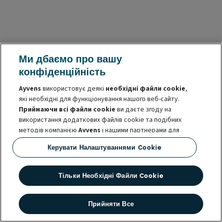
Ми дбаємо про вашу
конфіденційність
Ayvens
використовує деякі
необхідні файли cookie
,
які необхідні для функціонування нашого веб-сайту.
Приймаючи всі файли cookie
ви даєте згоду на
використання додаткових файлів cookie та подібних
методів компанією
Ayvens
і нашими партнерами для
аналізу відвідуваності сайту та іншої поведінки,
Керувати Налаштуваннями Cookie
пропонування функцій соціальних мереж і
персоналізації контенту та реклами на нашому сайті та
за його межами.
Тільки Необхідні Файли Cookie
Ви можете
керувати файлами cookie
або відкликати
свою згоду в будь-який час. Це не впливає на законність
Прийняти Все
використання цих файлів cookie до їх відкликання. Для