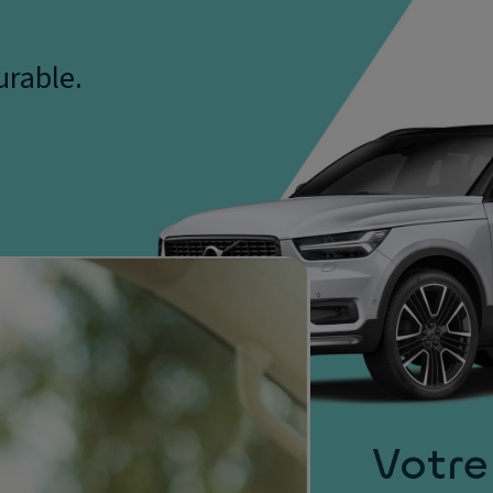
urable.
Votre