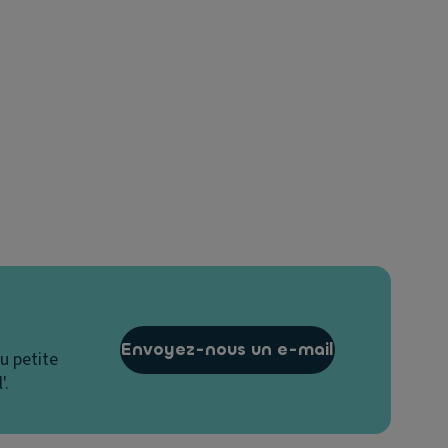
Envoyez-nous un e-mail
u petite
'.