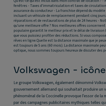
Qu’est-ce qui est inclus dans mon contrat de location ?
- 
fenêtres - Taxes d’immatriculation et taxes de circulation
assurance du conducteur - La franchise dépend du modèle 
incluant un véhicule de remplacement pendant cinq jours 
réparations et de restaurations de plus de 24 heures - Notr
qu’une meilleure offre ?
Nos meilleures offres concernent 
populaire garantit le meilleur prix et le délai de livrais
que vous puissiez profiter des réductions. Si vous compos
rêves en ligne.
Quelle est la distance maximale que je peux
est toujours de 5 ans (60 mois). La distance maximale peut
optique, nous sommes toujours heureux de discuter des po
Volkswagen - icôn
Le groupe Volkswagen, également dénommé Volkswagen
gouvernement allemand qui souhaitait produire un véh
phénoménal de la Coccinelle provoque l'essor de la
par des campagnes publicitaires mythiques telles que 