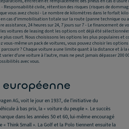
Réparations, entretien et remplacement des pneus en cas d’usur
 - Responsabilité civile, rétention des risques (risques de dommage
que vous avez choisi - Le nombre de kilomètres dans le forfait kil
en cas d’immobilisation totale sur la route (panne technique ou a
e assistance, 24 heures sur 24, 7 jours sur 7 - Le financement de v
les voitures de leasing dont les options ont déjà été sélectionnée
on le plus court. Nous choisissons les options les plus populaires e
ez vous-même un pack de voitures, vous pouvez choisir les options q
 parcourir ?
Chaque voiture a une limite quant à la distance et à l
 varier d’une voiture à l’autre, mais ne peut jamais dépasser 200 0
ssibilités avec vous.
e européenne
 AG, voit le jour en 1937, de l'initiative du
icule à bas prix, la « voiture du peuple ». Le succès
 marque dans les années 50 et 60, lui-même encouragé
« Think Small ». La Golf et la Polo tiennent ensuite la