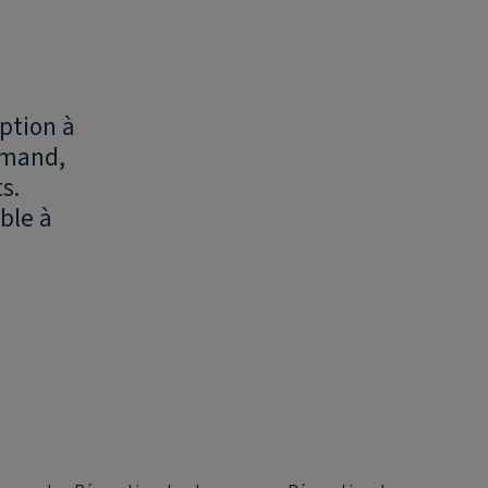
option à
lemand,
s.
ble à