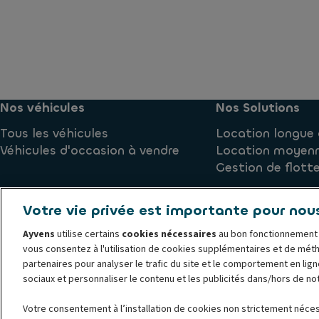
Nos véhicules
Nos Solutions
Tous les véhicules
Location longue 
Véhicules d'occasion à vendre
Location moyenn
Gestion de flott
Votre vie privée est importante pour nou
Politique de cookies
Conditions générales d'utilisation
S
Ayvens
utilise certains
cookies nécessaires
au bon fonctionnement 
Ayvens global privacy statement
Lancer une alerte
Soci
vous consentez à l'utilisation de cookies supplémentaires et de mét
© 2024 ALD Automotive I LeasePlan dévoile Ayvens Group, sa nouvelle marq
partenaires pour analyser le trafic du site et le comportement en ligne
acteur mondial majeur de la mobilité durable proposant la location de véh
sociaux et personnaliser le contenu et les publicités dans/hors de no
mobilité multimodales à une clientèle composée de grandes entreprises, de
Votre consentement à l’installation de cookies non strictement néces
directe, ALD Automotive | LeasePlan exploite sa position unique pour ouvrir