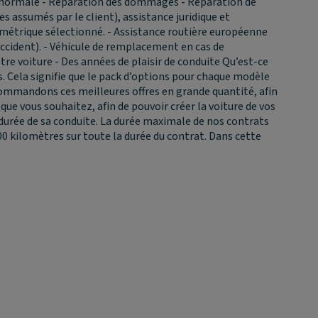
e normale - Réparation des dommages - Réparation de
s assumés par le client), assistance juridique et
ométrique sélectionné. - Assistance routière européenne
ccident). - Véhicule de remplacement en cas de
otre voiture - Des années de plaisir de conduite
Qu’est-ce
s. Cela signifie que le pack d’options pour chaque modèle
t commandons ces meilleures offres en grande quantité, afin
ue vous souhaitez, afin de pouvoir créer la voiture de vos
a durée de sa conduite. La durée maximale de nos contrats
00 kilomètres sur toute la durée du contrat. Dans cette