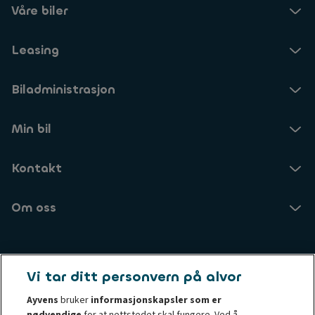
Våre biler
Leasing
Biladministrasjon
Min bil
Kontakt
Om oss
Ayvens Norge
Vi tar ditt personvern på alvor
Brynsengveien 10
0667 Oslo
Ayvens
bruker
informasjonskapsler som er