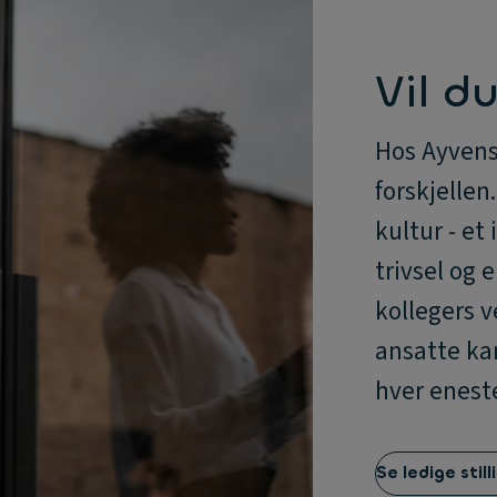
Vil d
Hos Ayvens
forskjellen
kultur - et
trivsel og 
kollegers v
ansatte kan
hver enest
Se ledige still