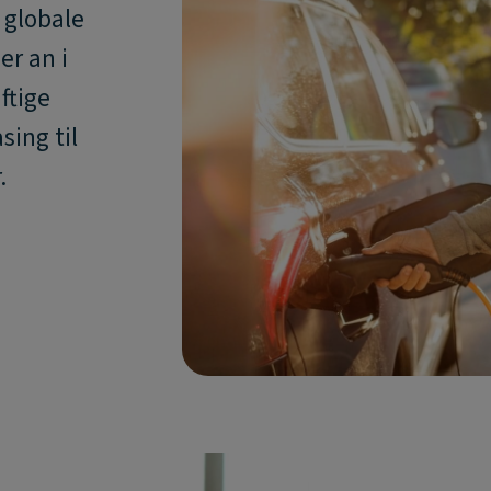
 globale
er an i
ftige
sing til
.