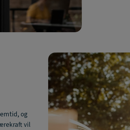
fremtid, og
ærekraft vil