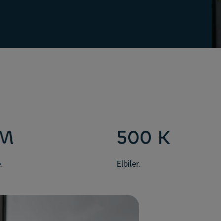
 M
500 K
.
Elbiler.