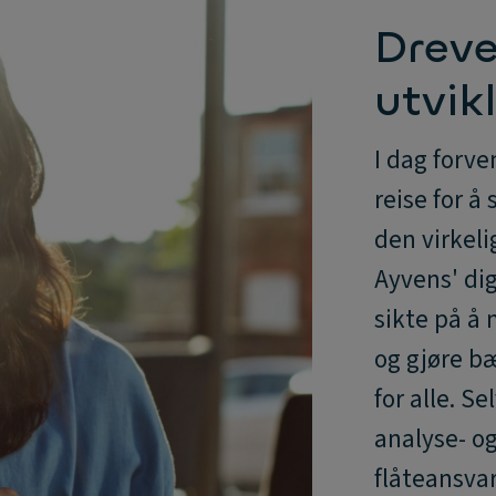
Dreve
utvik
I dag forv
reise for å
den virkeli
Ayvens' digi
sikte på å
og gjøre b
for alle. S
analyse- og
flåteansvar