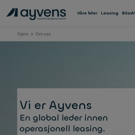
Våre biler
Leasing
Bilad
Hjem
Om oss
Vi er Ayvens
En global leder innen
operasjonell leasing.