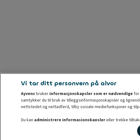
Vi tar ditt personvern på alvor
Ayvens
bruker
informasjonskapsler som er nødvendige
for
samtykker du til bruk av tilleggsinformasjonskapsler og ligne
nettstedet og nettadferd, tilby sosiale mediefunksjoner og til
Du kan
administrere informasjonskapsler
eller trekke tilba
disse informasjonskapslene før tilbaketrekking. For mer informa