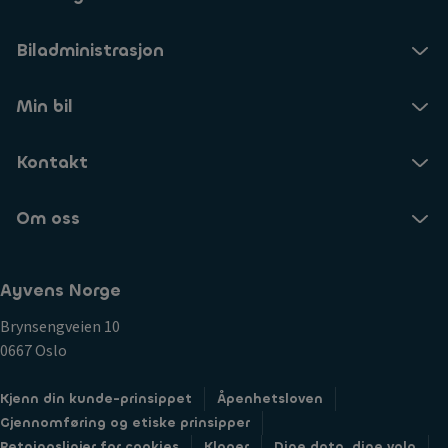
Biladministrasjon
Min bil
Kontakt
Om oss
Ayvens Norge
Brynsengveien 10
0667 Oslo
Kjenn din kunde-prinsippet
Åpenhetsloven
Gjennomføring og etiske prinsipper
Retningslinjer for cookies
Klager
Dine data, dine valg