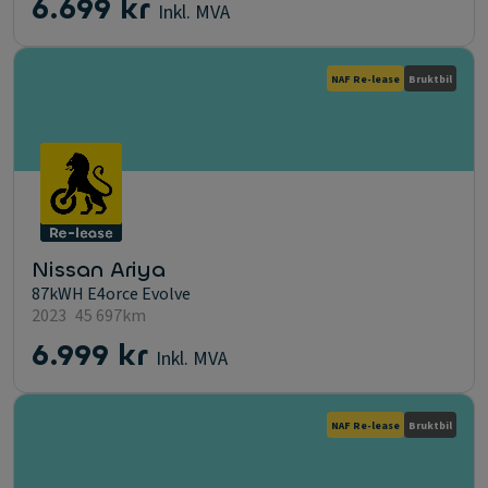
6.699 kr
Inkl. MVA
NAF Re-lease
Bruktbil
Nissan Ariya
87kWH E4orce Evolve
2023
45 697km
6.999 kr
Inkl. MVA
NAF Re-lease
Bruktbil