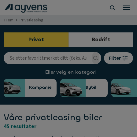
Hjem
Privatleasing
Privat
Bedrift
Filter
Eller velg en kategori
Kampanje
Bybil
Våre privatleasing biler
45 resultater