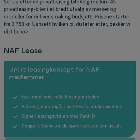
Ser du etter en privatleasing bil? Velg mellom 45
privatleasing-biler i et bredt utvalg av merker og
modeller for enhver smak og budsjett. Prisene starter
fra 2.750 kr. Uansett hvilken bil du leter etter, dekker vi
ditt behov.
NAF Lease
Unikt leasingkonsept for NAF
medlemmer
Fast mnd. pris i hele leasingperioden
Avtale gjennomgått av NAFs forbrukeravdeling
Signer leasingavtalen med BankID
Penger tilbake om du kjører kortere enn avtalt