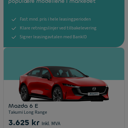
populære modellene i markedet
Fast mnd. pris i hele leasingperioden
Klare retningslinjer ved tilbakelevering
Signer leasingavtalen med BankID
Mazda 6 E
Takumi Long Range
3.625 kr
Inkl. MVA