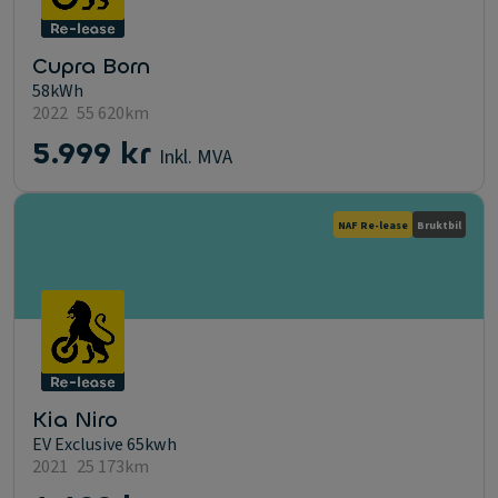
Cupra Born
58kWh
2022
55 620km
5.999 kr
Inkl. MVA
NAF Re-lease
Bruktbil
Kia Niro
EV Exclusive 65kwh
2021
25 173km