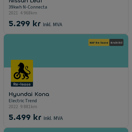
Nissan Leaf
39kwh N-Connecta
2021
4 968km
5.299 kr
Inkl. MVA
NAF Re-lease
Bruktbil
Hyundai Kona
Electric Trend
2022
9 881km
5.499 kr
Inkl. MVA