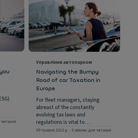
Ст
Ho
co
in.
As
se
fi
Управління автопарком
Eu
 you
Navigating the Bumpy
26 
Road of car Taxation in
Europe
ESG)
For fleet managers, staying
abreast of the constantly
evolving tax laws and
regulations is vital to…
я читання
09 травня 2023 р.
-
3 хвилин для читання