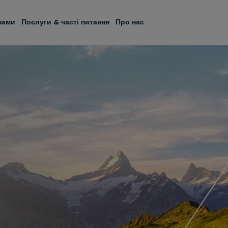
 нами
Послуги & часті питання
Про нас
e