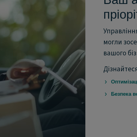
пріорі
Управлінн
могли зос
вашого біз
Дізнайтеся
Оптимізац
Безпека в