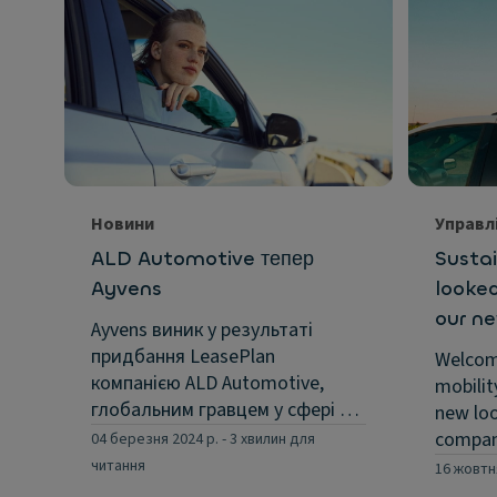
Новини
Управл
ALD Automotive тепер
Sustai
Ayvens
looked
our n
Ayvens виник у результаті
придбання LeasePlan
Welcom
компанією ALD Automotive,
mobilit
глобальним гравцем у сфері …
new loo
compa
04 березня 2024 р.
-
3 хвилин для
читання
16 жовтн