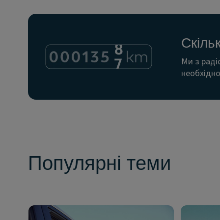
Скіль
Ми з раді
необхідно
Популярні теми