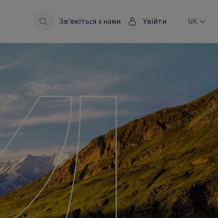
Зв'яжіться з нами
Увійти
UK