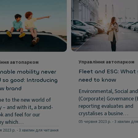
Управління автопарком
іння автопарком
Fleet and ESG: What
nable mobility never
need to know
 so good: Introducing
ew brand
Environmental, Social and
(Corporate) Governance (
e to the new world of
reporting evaluates and
y – and with it, a brand-
crystalises a busine…
k and feel for our
ny which…
05 червня 2023 р.
-
3 хвилин дл
я 2023 р.
-
3 хвилин для читання