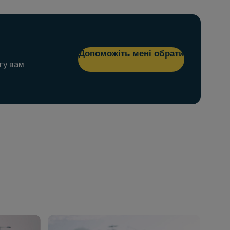
Допоможіть мені обрати
гу вам