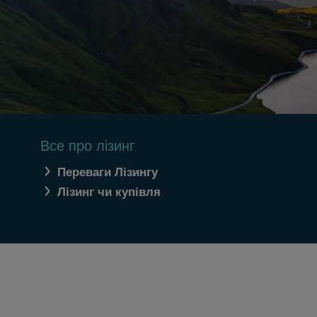
Все про лізинг
Переваги Лізингу
Лізинг чи купівля