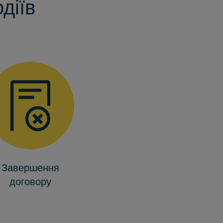
діїв
Завершення
договору