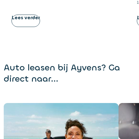
1
Lees verder
Auto leasen bij Ayvens? Ga
direct naar...