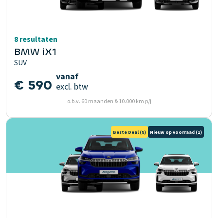
8 resultaten
BMW iX1
SUV
vanaf
€ 590
excl. btw
o.b.v. 60 maanden & 10.000 km p/j
Beste Deal
(8)
Nieuw op voorraad
(1)