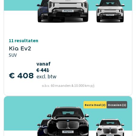
11 resultaten
Kia Ev2
SUV
vanaf
€ 441
€ 408
excl. btw
o.b.v. 60 maanden & 10.000 km p/j
Beste Deal
(2)
Occasion
(1)