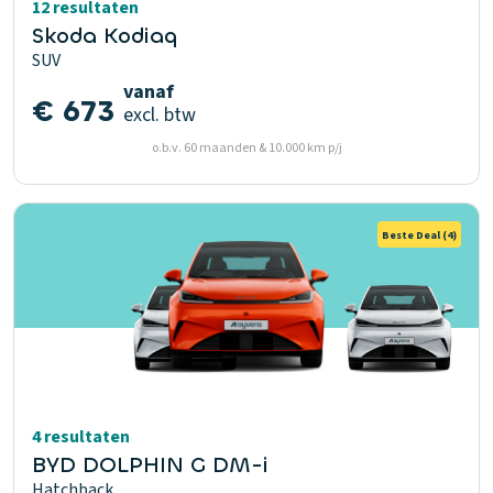
12 resultaten
Skoda Kodiaq
SUV
vanaf
€ 673
excl. btw
o.b.v. 60 maanden & 10.000 km p/j
Beste Deal
(4)
4 resultaten
BYD DOLPHIN G DM-i
Hatchback