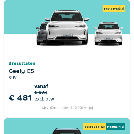
Beste Deal
(3)
3 resultaten
Geely E5
SUV
vanaf
€ 623
€ 481
excl. btw
o.b.v. 60 maanden & 10.000 km p/j
Beste Deal
(2)
Populair
(6)