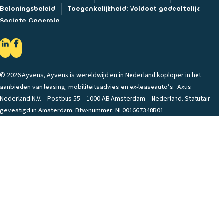
Beloningsbeleid
Toegankelijkheid: Voldoet gedeeltelijk
Societe Generale
© 2026 Ayvens, Ayvens is wereldwijd en in Nederland koploper in het
aanbieden van leasing, mobiliteitsadvies en ex-leaseauto’s | Axus
Nederland N.V. – Postbus 55 – 1000 AB Amsterdam – Nederland. Statutair
gevestigd in Amsterdam. Btw-nummer: NL001667348B01