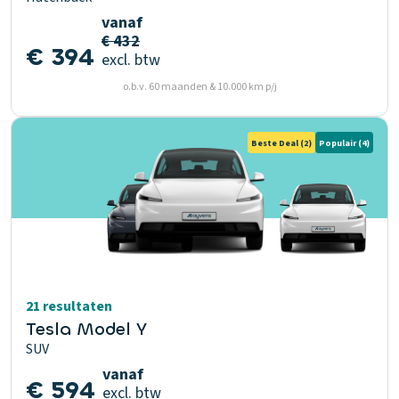
vanaf
€ 432
€ 394
excl. btw
o.b.v. 60 maanden & 10.000 km p/j
Beste Deal
(2)
Populair
(4)
21 resultaten
Tesla Model Y
SUV
vanaf
€ 594
excl. btw