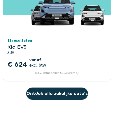
13 resultaten
Kia EV5
SUV
vanaf
€ 624
excl. btw
o.b.v. 60 maanden & 10.000 km p/j
Ontdek alle zakelijke auto's