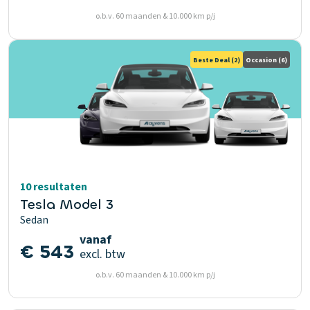
o.b.v. 60 maanden & 10.000 km p/j
Beste Deal
(2)
Occasion
(6)
10 resultaten
Tesla Model 3
Sedan
vanaf
€ 543
excl. btw
o.b.v. 60 maanden & 10.000 km p/j