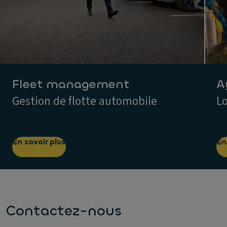
Fleet management
A
Gestion de flotte automobile
Lo
En savoir plus
En
Contactez-nous