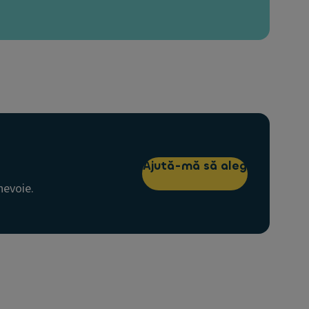
Ajută-mă să aleg
nevoie.