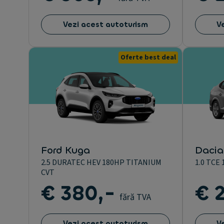
Vezi acest autoturism
V
Oferte best deal
Ford Kuga
Dacia
2.5 DURATEC HEV 180HP TITANIUM
1.0 TCE
CVT
€ 380,-
€ 
fără TVA
Vezi acest autoturism
V