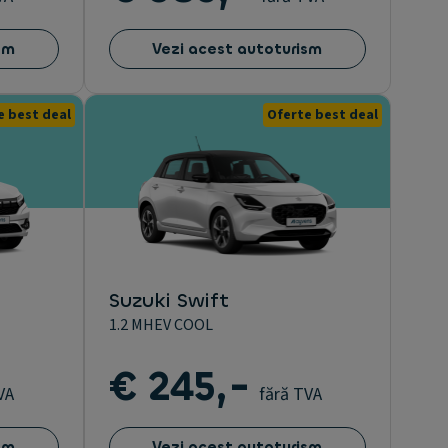
sm
Vezi acest autoturism
e best deal
Oferte best deal
Suzuki Swift
1.2 MHEV COOL
€ 245,-
VA
fără TVA
sm
Vezi acest autoturism