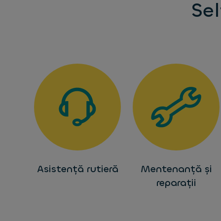
Sel
Asistență rutieră
Mentenanță și
reparații