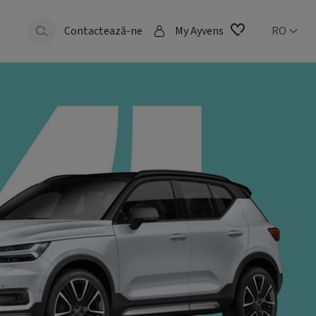
e
Contactează-ne
My Ayvens
RO