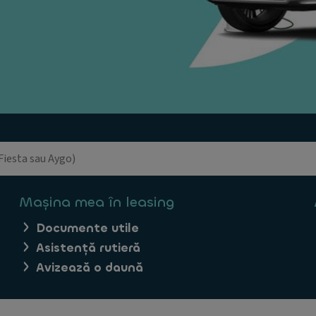
Mașina mea în leasing
Documente utile
Asistență rutieră
Avizează o daună