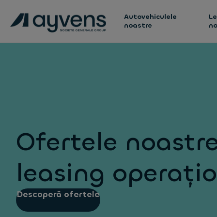
Autovehiculele
Le
noastre
no
Ofertele noastr
leasing operați
Descoperă ofertele