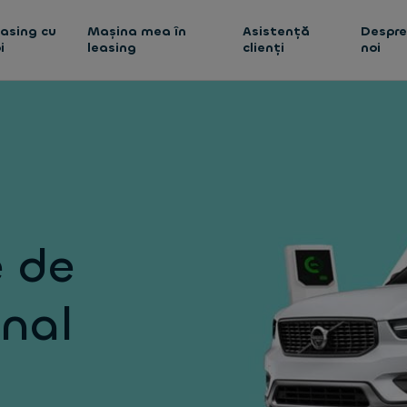
asing cu
Mașina mea în
Asistență
Despr
i
leasing
clienți
noi
e de
onal