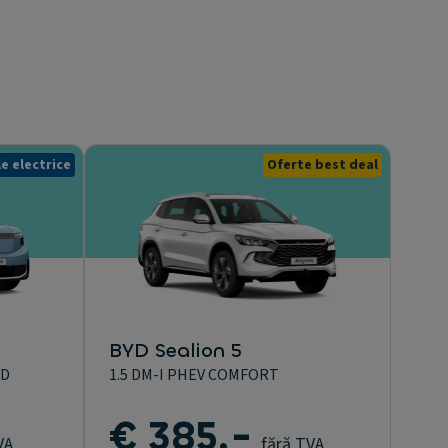
e electrice
Oferte best deal
BYD Sealion 5
WD
1.5 DM-I PHEV COMFORT
€ 385,-
VA
fără TVA