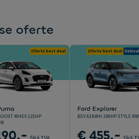
se oferte
Oferte best deal
Oferte best deal
Vehicul
Puma
Ford Explorer
BOOST MHEV 125HP
BEV 61KWH 190HP STYLE R
UM
290,-
€ 455,-
fără TVA
fără T