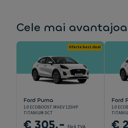
Cele mai avantajoa
Oferte best deal
Ford Puma
Ford 
1.0 ECOBOOST MHEV 125HP
1.0 ECO
TITANIUM DCT
TITANI
€ 305,-
€ 
fără TVA