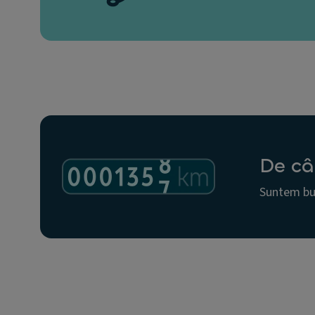
De câ
Suntem buc