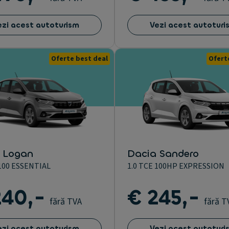
ezi acest autoturism
Vezi acest autoturi
Oferte best deal
Ofert
 Logan
Dacia Sandero
 100 ESSENTIAL
1.0 TCE 100HP EXPRESSION
240,-
€ 245,-
fără TVA
fără T
ezi acest autoturism
Vezi acest autoturi