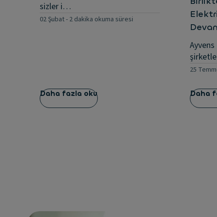
Birlik
sizler i…
Elektr
02 Şubat
-
2 dakika okuma süresi
Devam
Ayvens e
şirketle
25 Temm
Daha fazla oku
Daha f