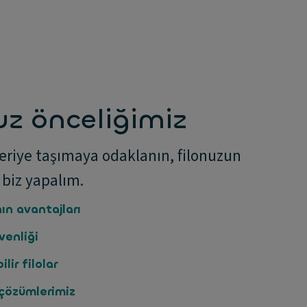
uz önceliğimiz
 ileriye taşımaya odaklanın, filonuzun
 biz yapalım.
ın avantajları
venliği
lir filolar
çözümlerimiz