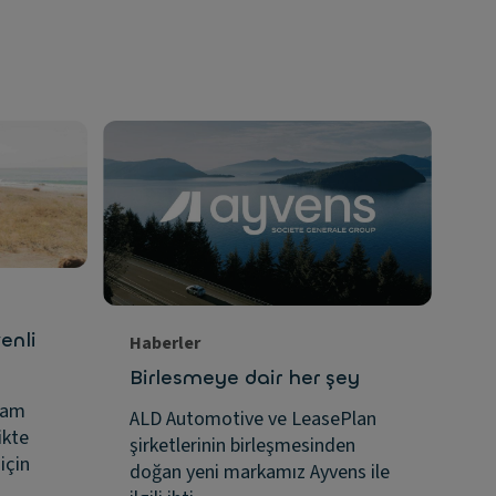
enli
Haberler
Ha
Birlesmeye dair her şey
A
Le
ram
ALD Automotive ve LeasePlan
ol
ikte
şirketlerinin birleşmesinden
için
doğan yeni markamız Ayvens ile
AL