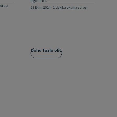
ilgili ihti…
şi
üresi
23 Ekim 2024
-
1 dakika okuma süresi
bir
30 
Daha fazla oku
Da