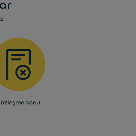
lar
z.
Sözleşme sonu