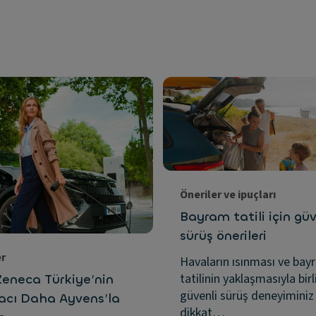
Öneriler ve ipuçları
Bayram tatili için güv
sürüş önerileri
er
Havaların ısınması ve bay
tatilinin yaklaşmasıyla birl
Zeneca Türkiye’nin
güvenli sürüş deneyiminiz 
racı Daha Ayvens’la
dikkat…