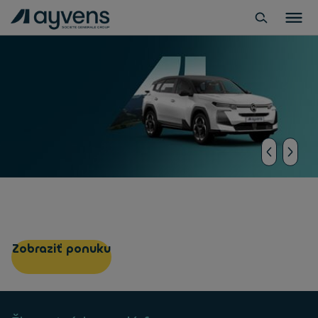
Citroen C5 AirCross
Mesačne už od 130€ bez DPH
Zobraziť ponuku