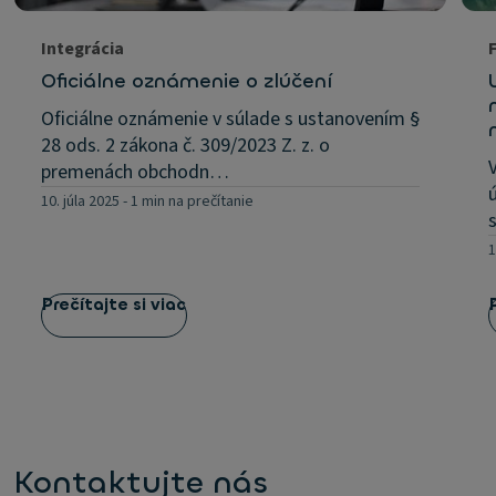
Integrácia
Oficiálne oznámenie o zlúčení
Oficiálne oznámenie v súlade s ustanovením §
28 ods. 2 zákona č. 309/2023 Z. z. o
premenách obchodn…
10. júla 2025
-
1 min na prečítanie
1
Prečítajte si viac
Kontaktujte nás