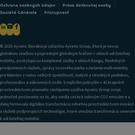
Ochrana osobných údajov
Práva dotknutej osoby
Société Générale
Prístupnosť
© 2025 Ayvens Slovakia je súčasťou Ayvens Group, ktorá je novou
globálnou značkou a popredným globálnym hráčom v oblasti udržateľnej
mobility, poskytujúcou komplexné služby v oblasti lízingu, flexibilných
predplatených služieb, správy vozového parku a riešenia multi-mobility
pre klientov z radov veľkých spoločností, malých a stredných podnikov,
profesionálov a súkromných osôb. S najširším pokrytím v 42 krajinách
prostredníctvom priameho zastúpenia využíva Ayvens Group svoje
jedinečné postavenie na to, aby viedla cestu k nulovým CO2 emisiám e a
ďalej formovala digitálnu transformáciu odvetvia prostredníctvom inovácií
a služieb podporujúcich technológie, ktoré umožnia transformáciu smerom
k udržateľnej mobilite.