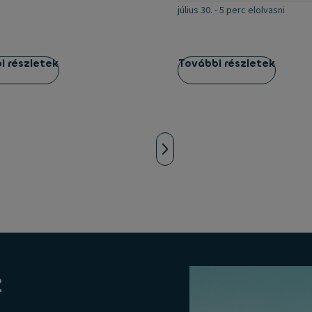
július 30.
-
5 perc elolvasni
i részletek
További részletek
z