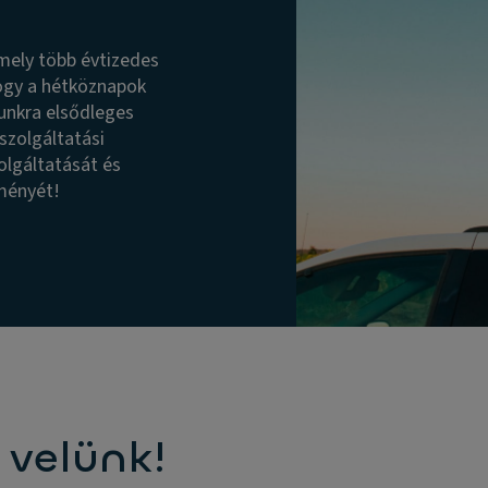
 mely több évtizedes
hogy a hétköznapok
unkra elsődleges
szolgáltatási
olgáltatását és
lményét!
 velünk!