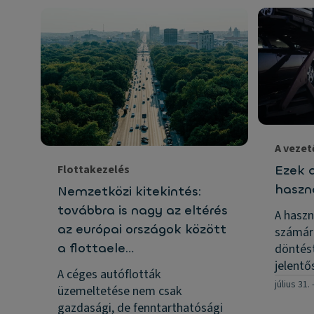
A vezet
Ezek 
Flottakezelés
haszn
Nemzetközi kitekintés:
továbbra is nagy az eltérés
A haszn
az európai országok között
számár
a flottaele…
döntést
jelent
A céges autóflották
július 31.
üzemeltetése nem csak
gazdasági, de fenntarthatósági