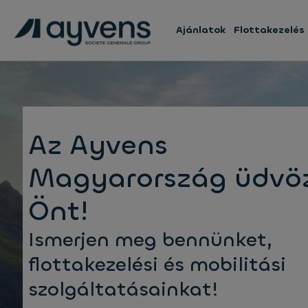
Ajánlatok
Flottakezelés
Az Ayvens
Magyarország üdvöz
Önt!
Ismerjen meg bennünket,
flottakezelési és mobilitási
szolgáltatásainkat!