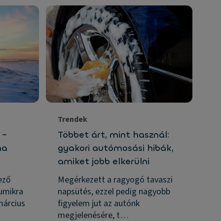
Trendek
A 
 –
Többet árt, mint használ:
Az
ha
gyakori autómosási hibák,
ha
amiket jobb elkerülni
A 
a 
ező
Megérkezett a ragyogó tavaszi
sz
gumikra
napsütés, ezzel pedig nagyobb
fo
március
figyelem jut az autónk
megjelenésére, t…
jún