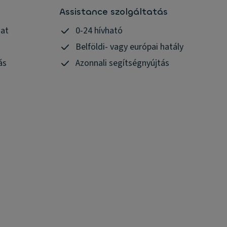
Assistance szolgáltatás
zat
0-24 hívható
Belföldi- vagy európai hatály
ás
Azonnali segítségnyújtás