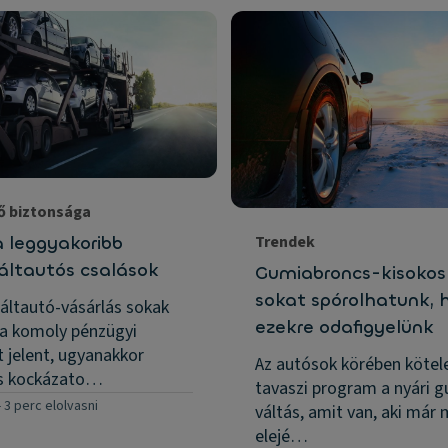
ő biztonsága
a leggyakoribb
Trendek
áltautós csalások
Gumiabroncs-kisokos
sokat spórolhatunk, 
áltautó-vásárlás sokak
ezekre odafigyelünk
a komoly pénzügyi
 jelent, ugyanakkor
Az autósok körében kötel
ős kockázato…
tavaszi program a nyári 
-
3 perc elolvasni
váltás, amit van, aki már 
elejé…