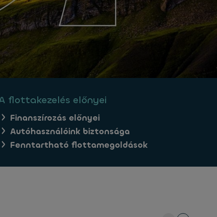
A flottakezelés előnyei
Finanszírozás előnyei
Autóhasználóink biztonsága
Fenntartható flottamegoldások