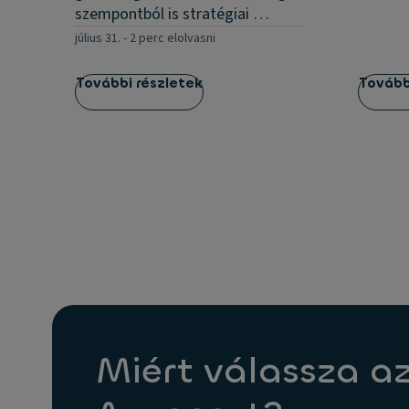
szempontból is stratégiai …
július 31.
-
2 perc elolvasni
További részletek
Tovább
Miért válassza a