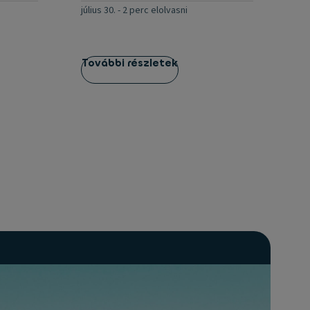
július 30.
-
2 perc elolvasni
További részletek
To