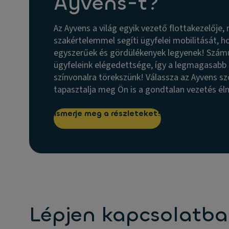
Ayvens-t?
Az Ayvens a világ egyik vezető flottakezelője,
szakértelemmel segíti ügyfelei mobilitását, 
egyszerűek és gördülékenyek legyenek! Szám
ügyfeleink elégedettsége, így a legmagasabb 
színvonalra törekszünk! Válassza az Ayvens sz
tapasztalja meg Ön is a gondtalan vezetés é
Ismerje meg a részleteket!
Lépjen kapcsolatba