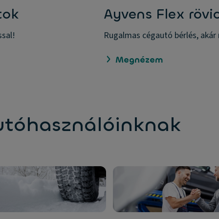
tok
Ayvens Flex rövi
ssal!
Rugalmas cégautó bérlés, akár 
Megnézem
autóhasználóinknak