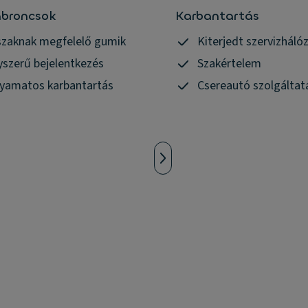
broncsok
Karbantartás
szaknak megfelelő gumik
Kiterjedt szervizháló
yszerű bejelentkezés
Szakértelem
lyamatos karbantartás
Csereautó szolgáltat