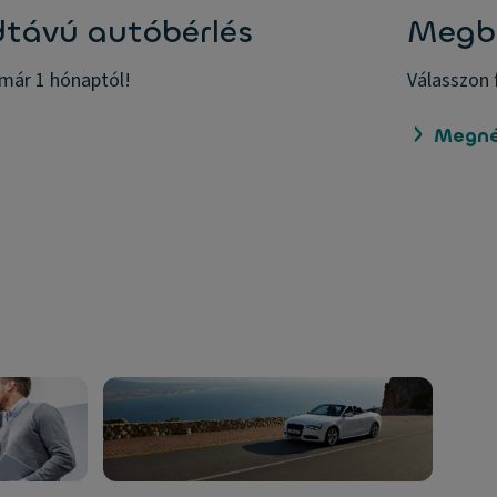
dtávú autóbérlés
Megbí
már 1 hónaptól!
Válasszon 
Megn
A