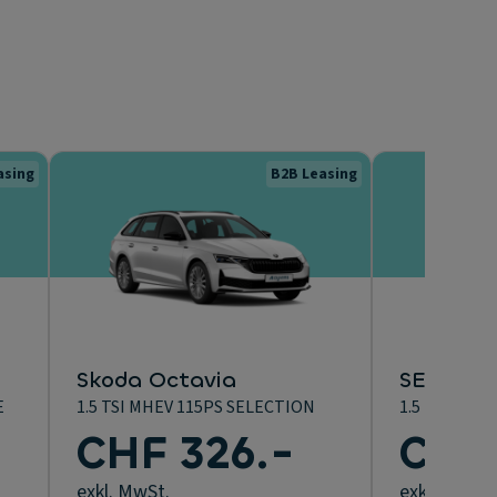
asing
B2B Leasing
Skoda Octavia
SEAT Le
E
1.5 TSI MHEV 115PS SELECTION
1.5 ETSI MH
CHF 326.-
CHF 
exkl. MwSt.
exkl. MwSt.