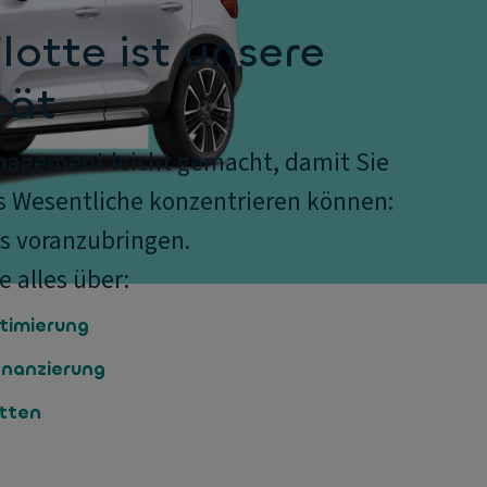
Flotte ist unsere
tät
agement leicht gemacht, damit Sie
as Wesentliche konzentrieren können:
ss voranzubringen.
e alles über:
timierung
inanzierung
tten