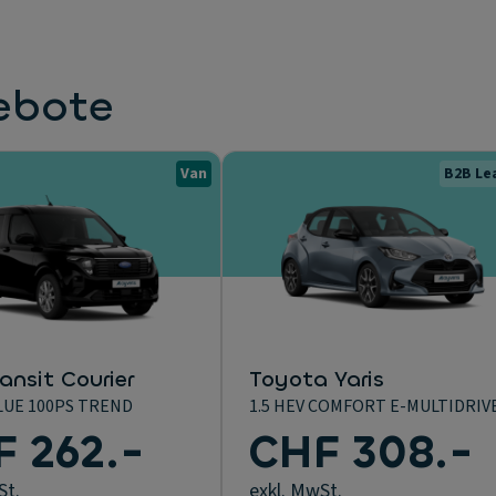
ebote
Van
B2B Le
ansit Courier
Toyota Yaris
LUE 100PS TREND
1.5 HEV COMFORT E-MULTIDRIV
 262.-
CHF 308.-
St.
exkl. MwSt.