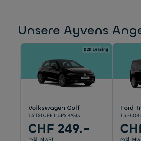
Unsere Ayvens Ang
B2B Leasing
Volkswagen Golf
Ford Tr
1.5 TSI OPF 115PS BASIS
1.5 ECOB
CHF 249.-
CHF
exkl. MwSt.
exkl. Mw