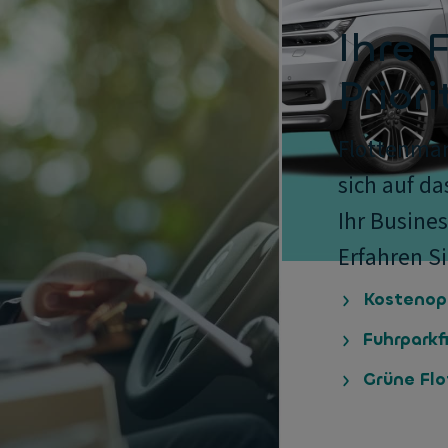
Ihre 
Priori
Flottenman
sich auf d
Ihr Busine
Erfahren Si
Kostenop
Fuhrparkf
Grüne Flo