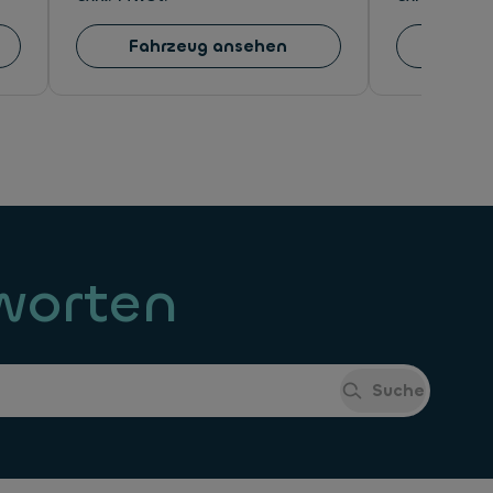
Fahrzeug ansehen
Fahr
tworten
Suche