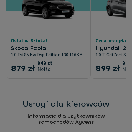
Ostatnia Sztuka!
Cena bez opłaty
Skoda Fabia
Hyundai i20
1.0 Tsi 85 Kw Dsg Edition 130 116KM
1.0 T-Gdi 7dct Sm
949 zł
999 
879 zł
899 zł
Netto
Net
Usługi dla kierowców
Informacje dla użytkowników
samochodów Ayvens