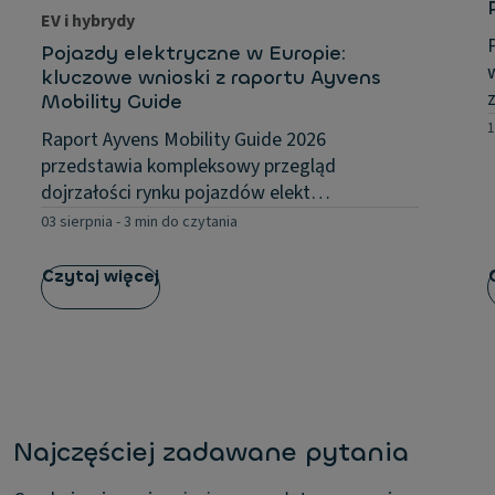
EV i hybrydy
Pojazdy elektryczne w Europie:
kluczowe wnioski z raportu Ayvens
Mobility Guide
1
Raport Ayvens Mobility Guide 2026
przedstawia kompleksowy przegląd
dojrzałości rynku pojazdów elekt…
03 sierpnia
-
3 min do czytania
Czytaj więcej
Najczęściej zadawane pytania