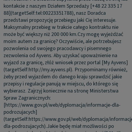
kontakcie z naszym Działem Sprzedaży [+48 22 335 17
88](targetSelf:tel:00223351788), nasz Doradca
przedstawi propozycję przebiegu jaki Cię interesuje.
Maksymalny przebieg w trakcie całego kontraktu nie
może być większy niż 200 000 km.
Czy mogę wyjeżdżać
moim autem za granicę?
Oczywiście, ale potrzebujesz
pozwolenia od swojego pracodawcy i pisemnego
zezwolenia od Ayvens. Aby uzyskać upoważnienie na
wyjazd za granicę, złóż wniosek przez portal [My Ayvens]
(targetSelf:http://my.ayvens.pl). Przypominamy również,
żeby przed wyjazdem do danego kraju sprawdzić jakie
przepisy i regulacje panują w miejscu, do którego się
wybierasz. Zajrzyj koniecznie na stronę Ministerstwa
Spraw Zagranicznych:
[https://www.gov.pl/web/dyplomacja/informacje-dla-
podrozujacych]
(targetSelf:https://www.gov.pl/web/dyplomacja/informacj
dla-podrozujacych).
Jakie będę miał możliwości po