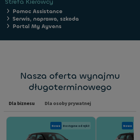
Strefa Kierowcy
Pomoc Assistance
Serwis, naprawa, szkoda
Portal My Ayvens
Nasza oferta wynajmu
długoterminowego
Dla biznesu
Dla osoby prywatnej
Nowe
Dostępne od ręki!
Nowe
Dos