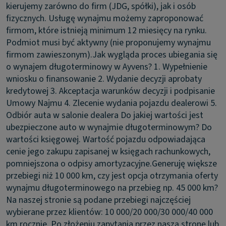
kierujemy zarówno do firm (JDG, spółki), jak i osób
fizycznych. Usługę wynajmu możemy zaproponować
firmom, które istnieją minimum 12 miesięcy na rynku.
Podmiot musi być aktywny (nie proponujemy wynajmu
firmom zawieszonym).
Jak wygląda proces ubiegania się
o wynajem długoterminowy w Ayvens?
1. Wypełnienie
wniosku o finansowanie 2. Wydanie decyzji aprobaty
kredytowej 3. Akceptacja warunków decyzji i podpisanie
Umowy Najmu 4. Zlecenie wydania pojazdu dealerowi 5.
Odbiór auta w salonie dealera
Do jakiej wartości jest
ubezpieczone auto w wynajmie długoterminowym?
Do
wartości księgowej. Wartość pojazdu odpowiadająca
cenie jego zakupu zapisanej w księgach rachunkowych,
pomniejszona o odpisy amortyzacyjne.
Generuję większe
przebiegi niż 10 000 km, czy jest opcja otrzymania oferty
wynajmu długoterminowego na przebieg np. 45 000 km?
Na naszej stronie są podane przebiegi najczęściej
wybierane przez klientów: 10 000/20 000/30 000/40 000
km rocznie. Po złożeniu zapytania przez naszą stronę lub