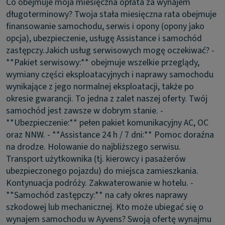
Co obejmuje moja miesięczna opłata za wynajem
długoterminowy?
Twoja stała miesięczna rata obejmuje
finansowanie samochodu, serwis i opony (opony jako
opcja), ubezpieczenie, usługę Assistance i samochód
zastępczy.
Jakich usług serwisowych mogę oczekiwać?
-
**Pakiet serwisowy:** obejmuje wszelkie przeglądy,
wymiany części eksploatacyjnych i naprawy samochodu
wynikające z jego normalnej eksploatacji, także po
okresie gwarancji. To jedna z zalet naszej oferty. Twój
samochód jest zawsze w dobrym stanie. -
**Ubezpieczenie:** pełen pakiet komunikacyjny AC, OC
oraz NNW. - **Assistance 24 h / 7 dni:** Pomoc doraźna
na drodze. Holowanie do najbliższego serwisu.
Transport użytkownika (tj. kierowcy i pasażerów
ubezpieczonego pojazdu) do miejsca zamieszkania.
Kontynuacja podróży. Zakwaterowanie w hotelu. -
**Samochód zastępczy:** na cały okres naprawy
szkodowej lub mechanicznej.
Kto może ubiegać się o
wynajem samochodu w Ayvens?
Swoją ofertę wynajmu