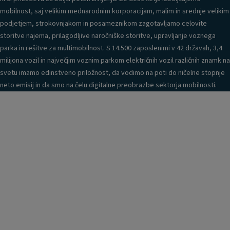
mobilnost, saj velikim mednarodnim korporacijam, malim in srednje velikim
podjetjem, strokovnjakom in posameznikom zagotavljamo celovite
storitve najema, prilagodljive naročniške storitve, upravljanje voznega
parka in rešitve za multimobilnost. S 14.500 zaposlenimi v 42 državah, 3,4
milijona vozil in največjim voznim parkom električnih vozil različnih znamk na
svetu imamo edinstveno priložnost, da vodimo na poti do ničelne stopnje
neto emisij in da smo na čelu digitalne preobrazbe sektorja mobilnosti.