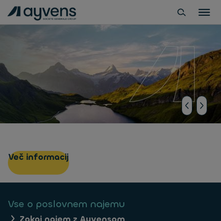
Postali smo Ayvens
Več informacij
Vse o poslovnem najemu
Zakaj najem z Ayvensom