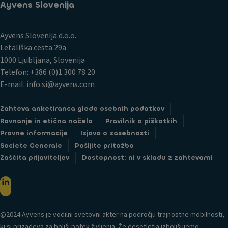
Ayvens Slovenija
Ayvens Slovenija d.o.o.
Letališka cesta 29a
1000 Ljubljana, Slovenija
Telefon: +386 (0)1 300 78 20
E-mail: info.si@ayvens.com
Zahteva anketiranca glede osebnih podatkov
Ravnanje in etična načela
Pravilnik o piškotkih
Pravne informacije
Izjava o zasebnosti
Societe Generale
Pošljite pritožbo
Zaščita prijaviteljev
Dostopnost: ni v skladu z zahtevami
@2024 Ayvens je vodilni svetovni akter na področju trajnostne mobilnosti,
ki si prizadeva za boljši potek življenja. Že desetletja izboljšujemo