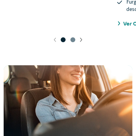
Furg
desd
Ver 