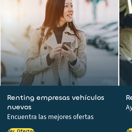
Renting empresas vehículos
R
nuevos
Ay
Encuentra las mejores ofertas
Ver Ofertas
Ve