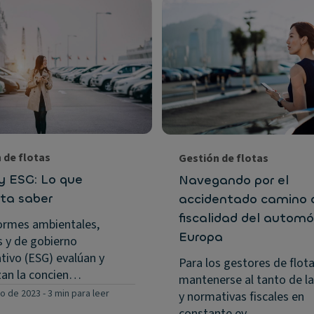
 de flotas
Gestión de flotas
y ESG: Lo que
Navegando por el
ita saber
accidentado camino 
fiscalidad del automó
ormes ambientales,
Europa
s y de gobierno
tivo (ESG) evalúan y
Para los gestores de flota
izan la concien…
mantenerse al tanto de la
io de 2023
-
3 min para leer
y normativas fiscales en
constante ev…