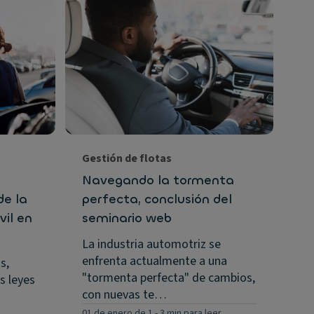
Ge
Tr
Po
mo
in
Du
Eu
Gestión de flotas
Ma
Navegando la tormenta
pa
de la
perfecta, conclusión del
01 
vil en
seminario web
La industria automotriz se
enfrenta actualmente a una
s,
"tormenta perfecta" de cambios,
s leyes
con nuevas te…
01 de enero de 1
-
3 min para leer