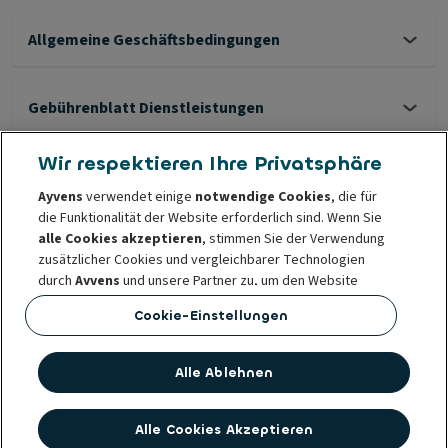
Allgemeine Geschäftsbedingungen
Gebührenblatt Dienstleistungen
AGB smart mobility renting
1. Aug. 2023 - 199 KB - PDF
Wir respektieren Ihre Privatsphäre
Fair Wear & Tear Guidelines
Gebührenblatt smart mobility
Ayvens
verwendet einige
renting
notwendige Cookies
, die für
Widerrufsbelehrung smart
die Funktionalität der Website erforderlich sind. Wenn Sie
1. Aug. 2023 - 99 KB - PDF
mobility renting
alle Cookies akzeptieren
, stimmen Sie der Verwendung
1. Aug. 2023 - 111 KB - PDF
Fair Wear & Tear Guidelines für
zusätzlicher Cookies und vergleichbarer Technologien
PKW
durch
Ayvens
und unsere Partner zu, um den Website
1. Dez. 2025 - 3 MB - PDF
Traffic und das Nutzungsverhalten zu analysieren, Social
Cookie-Einstellungen
Media Funktionen bereitzustellen sowie Inhalte und
Werbung auf unserer und anderen Websites zu
Impressum
Geschäftsbedingungen
Datenschutz
personalisieren.
Alle Ablehnen
Cookie-Richtlinie
Verhaltens- und Ethikgrundsätze
Beschwerde melden
Sie können Ihre
Cookie-Einstellungen
jederzeit ändern
oder Ihre Zustimmung widerrufen. Das hat keinen Einfluss
Alle Cookies Akzeptieren