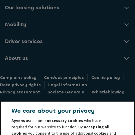
Our leasing solutions
Mobility
Driver services
About us
Complaint policy
Conduct principles
Cookie policy
Data privacy rights
Legal information
Privacy statement
Societe Generale
Whistleblowing
We care about your privacy
Ayvens
uses some
necessary cookies
which are
© 2026 Ayvens Group is a leading global sustainable mobility player
required for our website to function. By
accepting all
providing full-service leasing, flexible subscription services, fleet
cookies
you consent to the use of additional cookies and