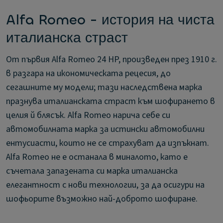
Alfa Romeo - история на чиста
италианска страст
От първия Alfa Romeo 24 HP, произведен през 1910 г.
в разгара на икономическата рецесия, до
сегашните му модели; тази наследствена марка
празнува италианската страст към шофирането в
целия й блясък. Alfa Romeo нарича себе си
автомобилната марка за истински автомобилни
ентусиасти, които не се страхуват да изпъкнат.
Alfa Romeo не е останала в миналото, като е
съчетала запазената си марка италианска
елегантност с нови технологии, за да осигури на
шофьорите възможно най-доброто шофиране.