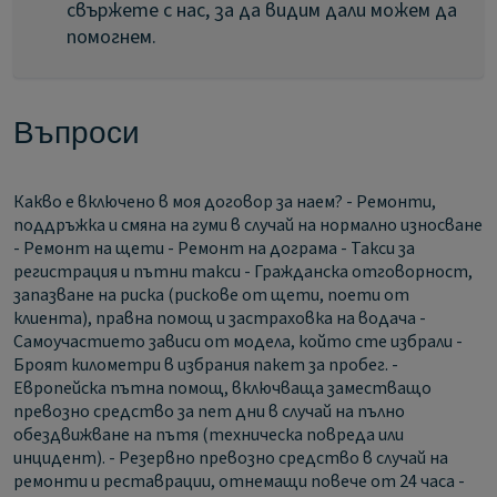
свържете с нас, за да видим дали можем да
помогнем.
Въпроси
Какво е включено в моя договор за наем?
- Ремонти,
поддръжка и смяна на гуми в случай на нормално износване
- Ремонт на щети - Ремонт на дограма - Такси за
регистрация и пътни такси - Гражданска отговорност,
запазване на риска (рискове от щети, поети от
клиента), правна помощ и застраховка на водача -
Самоучастието зависи от модела, който сте избрали -
Броят километри в избрания пакет за пробег. -
Европейска пътна помощ, включваща заместващо
превозно средство за пет дни в случай на пълно
обездвижване на пътя (техническа повреда или
инцидент). - Резервно превозно средство в случай на
ремонти и реставрации, отнемащи повече от 24 часа -