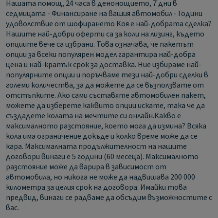
Нашата помощ, 24 часа в денонощието, 7 дни в
седмицата - Финансиране на вашия автомобил - Години
удоволствие от шофирането
Коя е най-добрата сделка?
Нашите най-добри оферти са за коли на лизинг, където
опциите вече са избрани. Това означава, че пакетът
опции за всеки популярен модел гарантира най-добра
цена и най-кратък срок за доставка. Ние избираме най-
популярните опции и поръчваме тези най-добри сделки в
големи количества, за да можете да се възползвате от
отстъпките. Ако сами съставяте автомобилен пакет,
можете да изберете каквито опции искате, така че да
създадете колата на мечтите си онлайн.
Какво е
максималното разстояние, което мога да измина?
Всяка
кола има ограничение докъде и колко време може да се
кара. Максималната продължителност на нашите
договори винаги е 5 години (60 месеца). Максималното
разстояние може да варира в зависимост от
автомобила, но никога не може да надвишава 200 000
километра за целия срок на договора. Имайки това
предвид, винаги се радваме да обсъдим възможностите с
вас.