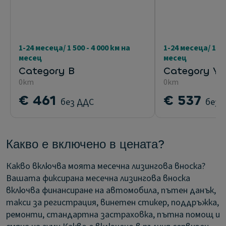
1-24 месеца/ 1 500 - 4 000 км на
1-24 месеца/ 1 50
месец
месец
Category B
Category Y
0km
0km
€ 461
€ 537
без ДДС
без 
Какво е включено в цената?
Какво включва моята месечна лизингова вноска?
Вашата фиксирана месечна лизингова вноска
включва финансиране на автомобила, пътен данък,
такси за регистрация, винетен стикер, поддръжка,
ремонти, стандартна застраховка, пътна помощ и