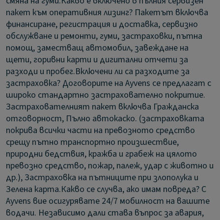
смяна на гуми.
Какво е включено в пълния сервизен
пакет към оперативния лизинг?
Пакетът включва
финансиране, регистрация и доставка, сервизно
обслужване и ремонти, гуми, застраховки, пътна
помощ, заместващ автомобил, завеждане на
щети, горивни карти и дигитални отчети за
разходи и пробег.
Включени ли са разходите за
застраховка?
Договорите на Ayvens се предлагат с
широко стандартно застрахователно покритие.
Застрахователният пакет включва Гражданска
отговорност, Пълно автокаско. (застраховката
покрива всички части на превозното средство
срещу пътно транспортно произшествие,
природни бедствия, кражба и грабеж на цялото
превозно средство, пожар, палеж, удар с животно и
др.), Застраховка на пътниците при злополука и
Зелена карта.
Какво се случва, ако имам повреда?
С
Ayvens вие осигурявате 24/7 мобилност на вашите
водачи. Независимо дали става въпрос за авария,