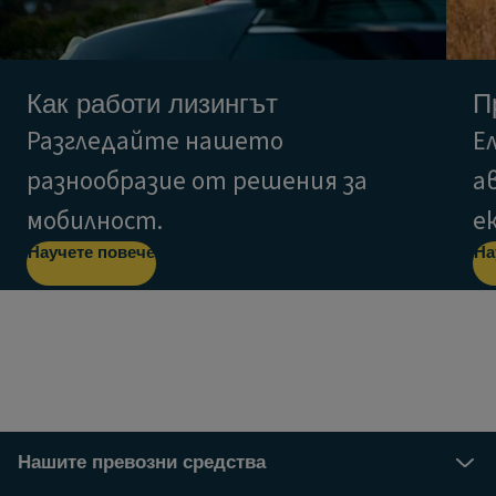
Как работи лизингът
П
Разгледайте нашето
Е
разнообразие от решения за
а
мобилност.
е
Научете повече
На
Нашите превозни средства