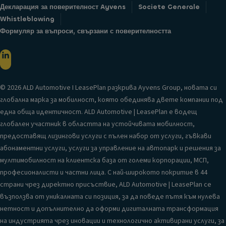
Декларация за поверителност Ayvens
Societe Generale
Whistleblowing
Формуляр за въпроси, свързани с поверителността
© 2026 ALD Automotive I LeasePlan разкрива Ayvens Group, новата си
глобална марка за мобилност, която обединява двете компании под
една обща идентичност. ALD Automotive | LeasePlan е водещ
глобален участник в областта на устойчивата мобилност,
предоставящ лизингови услуги с пълен набор от услуги, гъвкави
абонаментни услуги, услуги за управление на автопарк и решения за
мултимобилност на клиентска база от големи корпорации, МСП,
професионалисти и частни лица. С най-широкото покритие в 44
страни чрез директно присъствие, ALD Automotive | LeasePlan се
възползва от уникалната си позиция, за да поведе пътя към нулева
нетност и допълнително да оформи дигиталната трансформация
на индустрията чрез иновации и технологично активирани услуги, за