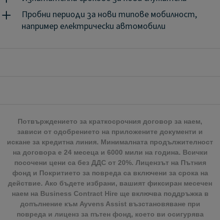
цена.
Ayvens Flex е просто и ефективно решение за
мобилност, подходящо за период от 1 до 24
Пробни периоди за нови типове мобилност,
месеца.
Продуктът съчетава предимството да
например електрически автомобили
използвате автомобил на оперативен лизинг с
включени услуги с това той бъде на разположение,
когато имате нужда от него - при оптимални
разходи.
Гъвкавата ни оферта за оперативен
лизинг е създадена, за да се адаптира към Вашите
нужди от мобилност за период от 1 до 24 месеца и
да Ви даде възможност да се концентрирате
върху основния си бизнес.
Потвърждението за краткосрочния договор за наем,
зависи от одобрението на приложените документи и
искане за кредитна линия. Минималната продължителност
на договора е 24 месеца и 6000 мили на година. Всички
посочени цени са без ДДС от 20%. Лицензът на Пътния
фонд и Покритието за повреда са включени за срока на
действие. Ако бъдете избрани, вашият фиксиран месечен
наем на Business Contract Hire ще включва поддръжка в
допълнение към Ayvens Assist възстановяване при
повреда и лиценз за пътен фонд, което ви осигурява