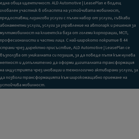
една обща идентичност. ALD Automotive | LeasePlan е водещ
глобален участник в областта на устойчивата мобилност,
предоставящ лизингови услуги с пълен набор от услуги, гъвкави
абонаментни услуги, услуги за управление на автопарк и решения за
мултимобилност на клиентска база от големи корпорации, МСП,
професионалисти и частни лица. С най-широкото покритие в 44
страни чрез директно присъствие, ALD Automotive | LeasePlan се
възползва от уникалната си позиция, за да поведе пътя към нулева
нетност и допълнително да оформи дигиталната трансформация
на индустрията чрез иновации и технологично активирани услуги, за
да позволи трансформацията към широкомащабно приемане на
устойчива мобилност.