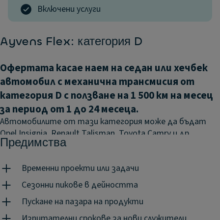
Включени услуги
Ayvens Flex: категория D
Офертата касае наем на седан или хечбек
автомобил с механична трансмисия от
категория D с ползване на 1 500 км на месец
за период от 1 до 24 месеца.
Автомобилите от тази категория може да бъдат
Opel Insignia, Renault Talisman, Toyota Camry и.др.
Предимства
Авансово плащане:
0%
Временни проекти или задачи
Посочените цени са без включен ДДС.
Визията е с
илюстративна цел и включва опционални екстри.
Сезонни пикове в дейността
Гъвкава мобилност означава, че получавате
Пускане на пазара на продукти
точното решение в точното време и на точната
Изпитателни срокове за нови служители