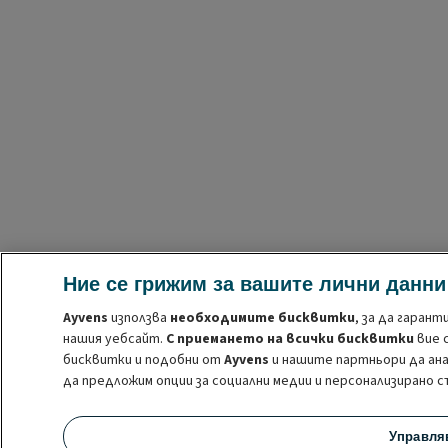
Ние се грижим за вашите лични данни
Ayvens
използва
необходимите бисквитки
, за да гаран
нашия уебсайт.
С приемането на всички бисквитки
вие 
бисквитки и подобни от
Ayvens
и нашите партньори да ана
да предложим опции за социални медии и персонализирано 
Можете
да управлявате бисквитките
или да оттеглите
Управля
законосъобразността на употребата на тези бисквитки п