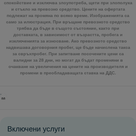
спокойствие и изключва злоупотреба, щети при злополука
и стъкло на превозно средство. Цените на офертата
подлежат на промяна по всяко време. Изображенията са
само за илюстрация. При връщане превозното средство
трябва да бъде в същото състояние, както при
доставката, в зависимост от възрастта, пробега и
изключенията за износване. Ако превозното средство
надвишава договорния пробег, ще бъде начислена такса
за свръхпробег. При запитване посочените цени са
валидни за 28 дни, но могат да бъдат променяни в
очакване на увеличения на цените на производителя и
промени в преобладаващата ставка на ДДС.
Включени услуги