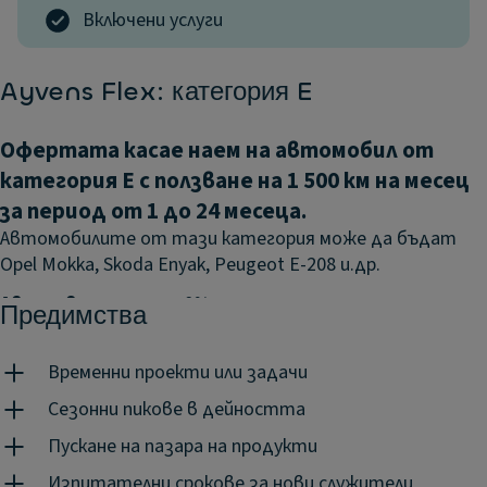
Включени услуги
Ayvens Flex: категория E
Офертата касае наем на автомобил от
категория E с ползване на 1 500 км на месец
за период от 1 до 24 месеца.
Автомобилите от тази категория може да бъдат
Opel Mokka, Skoda Enyak, Peugeot E-208 и.др.
Авансово плащане:
0%
Предимства
Посочените цени са без включен ДДС.
Визията е с
илюстративна цел и включва опционални екстри.
Временни проекти или задачи
Гъвкава мобилност означава, че получавате
Сезонни пикове в дейността
точното решение в точното време и на точната
Пускане на пазара на продукти
цена.
Ayvens Flex е просто и ефективно решение за
Изпитателни срокове за нови служители
мобилност, подходящо за период от 1 до 24