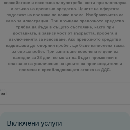
спокойствие и изключва злоупотреба, щети при злополука
и стъкло на превозно средство. Цените на офертата
подлежат на промяна по всяко време. Изображенията са
само за илюстрация. При връщане превозното средство
трябва да бъде в същото състояние, както при
доставката, в зависимост от възрастта, пробега и
изключенията за износване. Ако превозното средство
надвишава договорния пробег, ще бъде начислена такса
за свръхпробег. При запитване посочените цени са
валидни за 28 дни, но могат да бъдат променяни в
очакване на увеличения на цените на производителя и
промени в преобладаващата ставка на ДДС.
Включени услуги