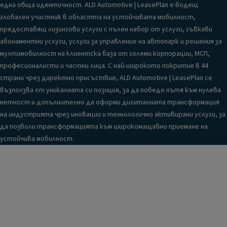
една обща идентичност. ALD Automotive | LeasePlan е водещ
глобален участник в областта на устойчивата мобилност,
предоставящ лизингови услуги с пълен набор от услуги, гъвкави
абонаментни услуги, услуги за управление на автопарк и решения за
мултимобилност на клиентска база от големи корпорации, МСП,
професионалисти и частни лица. С най-широкото покритие в 44
страни чрез директно присъствие, ALD Automotive | LeasePlan се
възползва от уникалната си позиция, за да поведе пътя към нулева
нетност и допълнително да оформи дигиталната трансформация
на индустрията чрез иновации и технологично активирани услуги, за
да позволи трансформацията към широкомащабно приемане на
устойчива мобилност.