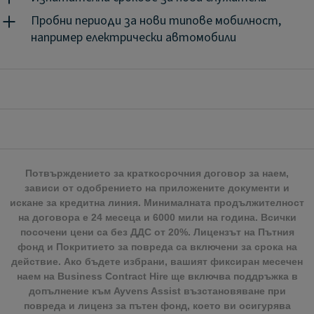
месеца.
Продуктът съчетава предимството да
Пробни периоди за нови типове мобилност,
използвате автомобил на оперативен лизинг с
например електрически автомобили
включени услуги с това той бъде на разположение,
когато имате нужда от него - при оптимални
разходи.
Гъвкавата ни оферта за оперативен
лизинг е създадена, за да се адаптира към Вашите
нужди от мобилност за период от 1 до 24 месеца и
да Ви даде възможност да се концентрирате
върху основния си бизнес.
Потвърждението за краткосрочния договор за наем,
зависи от одобрението на приложените документи и
искане за кредитна линия. Минималната продължителност
на договора е 24 месеца и 6000 мили на година. Всички
посочени цени са без ДДС от 20%. Лицензът на Пътния
фонд и Покритието за повреда са включени за срока на
действие. Ако бъдете избрани, вашият фиксиран месечен
наем на Business Contract Hire ще включва поддръжка в
допълнение към Ayvens Assist възстановяване при
повреда и лиценз за пътен фонд, което ви осигурява