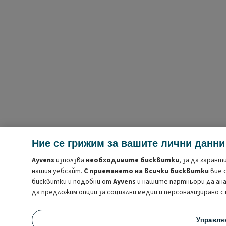
Ние се грижим за вашите лични данни
Ayvens
използва
необходимите бисквитки
, за да гаран
нашия уебсайт.
С приемането на всички бисквитки
вие 
бисквитки и подобни от
Ayvens
и нашите партньори да ана
да предложим опции за социални медии и персонализирано 
Можете
да управлявате бисквитките
или да оттеглите
Управля
законосъобразността на употребата на тези бисквитки п