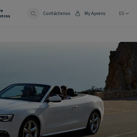
re
Contáctenos
My Ayvens
ES
otros