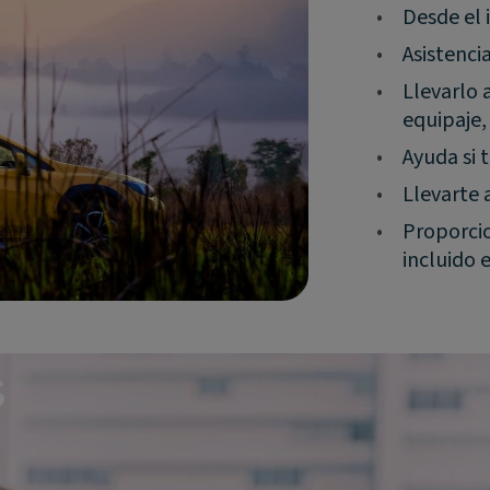
•
Desde el i
•
Asistenci
•
Llevarlo 
equipaje,
•
Ayuda si 
•
Llevarte a
•
Proporcio
incluido 
s