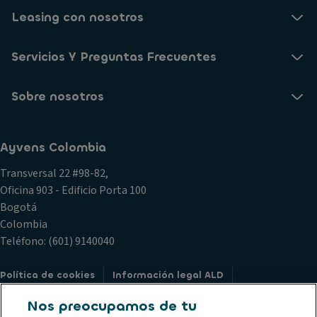
Leasing con nosotros
Servicios Y Preguntas Frecuentes
Sobre nosotros
Ayvens Colombia
Transversal 22 #98-82,
Oficina 903 - Edificio Porta 100
Bogotá
Colombia
Teléfono: (601) 9140040
Política de cookies
Información legal ALD
Declaración de privacidad ALD
Société Générale
Nos preocupamos de tu