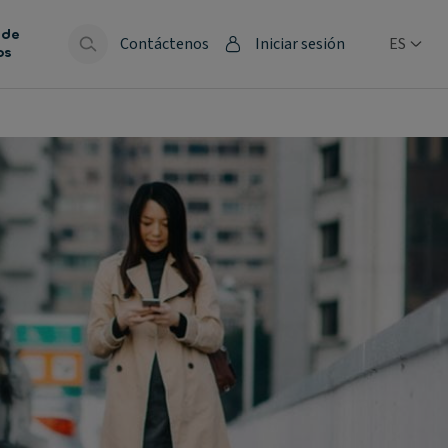
 de
Contáctenos
Iniciar sesión
ES
os